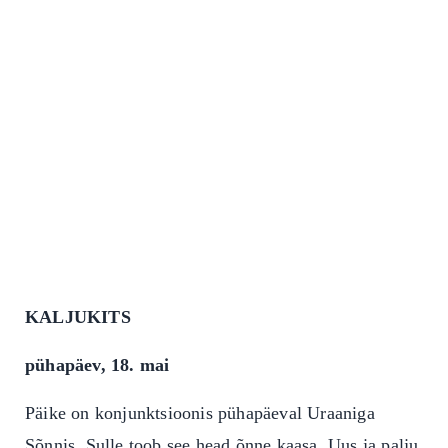
KALJUKITS
pühapäev, 18. mai
Päike on konjunktsioonis pühapäeval Uraaniga
Sõnnis. Sulle toob see head õnne kaasa. Uus ja palju