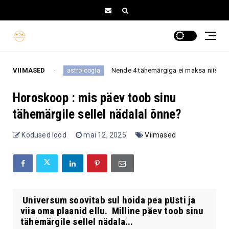
a
VIIMASED
Nende 4 tähemärgiga ei maksa niisama tüli norida, se
astroloogia
Horoskoop : mis päev toob sinu
tähemärgile sellel nädalal õnne?
Kodused lood
mai 12, 2025
Viimased
Universum soovitab sul hoida pea püsti ja
viia oma plaanid ellu. Milline päev toob sinu
tähemärgile sellel nädala...