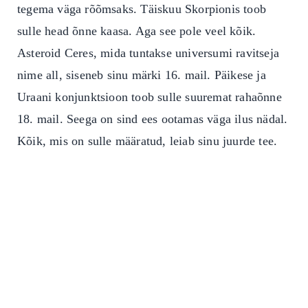
tegema väga rõõmsaks. Täiskuu Skorpionis toob
sulle head õnne kaasa. Aga see pole veel kõik.
Asteroid Ceres, mida tuntakse universumi ravitseja
nime all, siseneb sinu märki 16. mail. Päikese ja
Uraani konjunktsioon toob sulle suuremat rahaõnne
18. mail. Seega on sind ees ootamas väga ilus nädal.
Kõik, mis on sulle määratud, leiab sinu juurde tee.