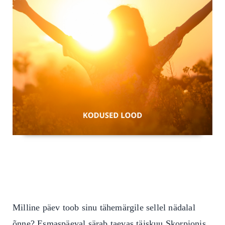
Milline päev toob sinu tähemärgile sellel nädalal
õnne? Esmaspäeval särab taevas täiskuu Skorpionis,