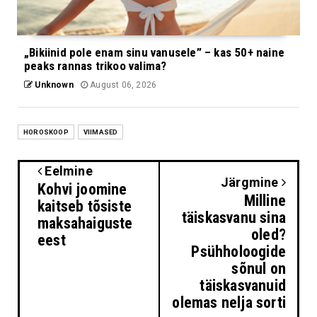
„Bikiinid pole enam sinu vanusele” – kas 50+ naine
peaks rannas trikoo valima?
Unknown
August 06, 2026
HOROSKOOP
VIIMASED
Eelmine
Järgmine
Kohvi joomine
Milline
kaitseb tõsiste
täiskasvanu sina
maksahaiguste
oled?
eest
Psühholoogide
sõnul on
täiskasvanuid
olemas nelja sorti