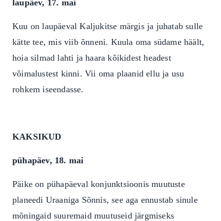
laupäev, 17. mai
Kuu on laupäeval Kaljukitse märgis ja juhatab sulle
kätte tee, mis viib õnneni. Kuula oma südame häält,
hoia silmad lahti ja haara kõikidest headest
võimalustest kinni. Vii oma plaanid ellu ja usu
rohkem iseendasse.
KAKSIKUD
pühapäev, 18. mai
Päike on pühapäeval konjunktsioonis muutuste
planeedi Uraaniga Sõnnis, see aga ennustab sinule
mõningaid suuremaid muutuseid järgmiseks