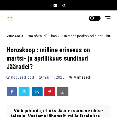
variita sõitnud” – kas 70+ inimene peaks veel autot juhtima, kui reaktsioon
VIIMASED
Horoskoop : milline erinevus on
märtsi- ja aprillikuus sündinud
Jääradel?
Kodused lood
mai 11, 2025
Viimased
Võib juhtuda, et üks Jäär ei sarnane üldse
teisele. Vaatame lähemalt, mille järele ära