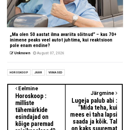
„Ma olen 50 aastat ilma avariita sõitnud” – kas 70+
inimene peaks veel autot juhtima, kui reaktsioon
pole enam endine?
Unknown
August 07, 2026
HOROSKOOP
JÄÄR
VIIMASED
Eelmine
Järgmine
Horoskoop :
Lugeja palub abi :
milliste
"Mida teha, kui
tähemärkide
mees ei taha lapsi
esindajad on
saada ja kõik. Tal
kõige paremad
on kaks suuremat