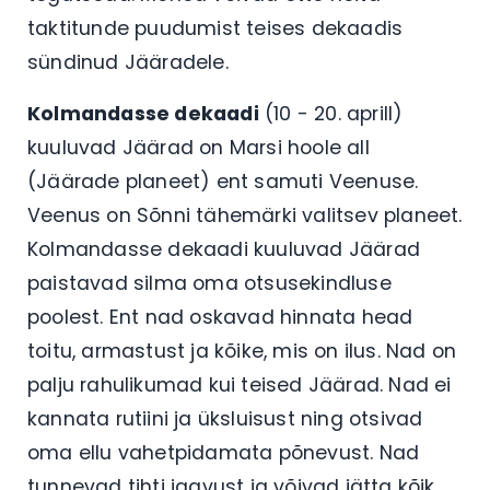
taktitunde puudumist teises dekaadis
sündinud Jääradele.
Kolmandasse dekaadi
(10 - 20. aprill)
kuuluvad Jäärad on Marsi hoole all
(Jäärade planeet) ent samuti Veenuse.
Veenus on Sõnni tähemärki valitsev planeet.
Kolmandasse dekaadi kuuluvad Jäärad
paistavad silma oma otsusekindluse
poolest. Ent nad oskavad hinnata head
toitu, armastust ja kõike, mis on ilus. Nad on
palju rahulikumad kui teised Jäärad. Nad ei
kannata rutiini ja üksluisust ning otsivad
oma ellu vahetpidamata põnevust. Nad
tunnevad tihti igavust ja võivad jätta kõik