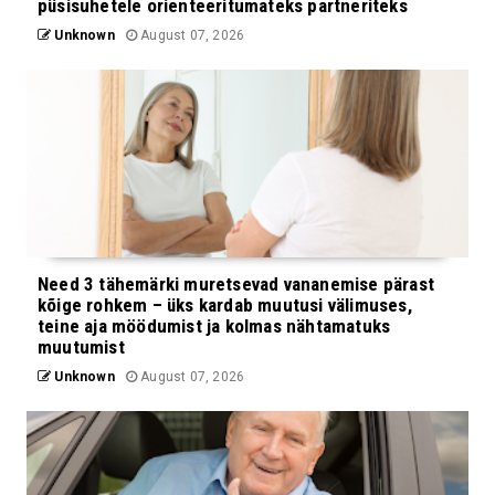
püsisuhetele orienteeritumateks partneriteks
Unknown
August 07, 2026
Need 3 tähemärki muretsevad vananemise pärast
kõige rohkem – üks kardab muutusi välimuses,
teine aja möödumist ja kolmas nähtamatuks
muutumist
Unknown
August 07, 2026