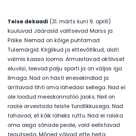
Teise dekaadi
(31. märts kuni 9. aprill)
kuuluvad Jäärasid valitsevad Marss ja
Päike. Nemad on kõige puhtamad
Tulemärgid. Kirglikud ja ettevõtlikud, alati
valmis kaasa looma. Armastavad aktiivset
eluviisi, teevad palju sporti ja on väljas iga
ilmaga. Nad on hästi enesekindlad ja
ärritavad tihti oma lähedasi sellega. Nad ei
ole loodud meeskonnatöö jaoks. Neil on
raske arvestada teiste tundlikkusega. Nad
tahavad, et kõik läheks ruttu. Nad ei raiska
oma aega sõnade peale, vaid eelistavad
tegutseda. Mõned võivad ette heita