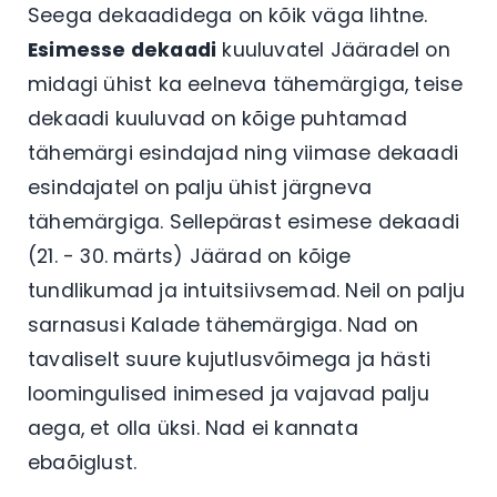
Seega dekaadidega on kõik väga lihtne.
Esimesse dekaadi
kuuluvatel Jääradel on
midagi ühist ka eelneva tähemärgiga, teise
dekaadi kuuluvad on kõige puhtamad
tähemärgi esindajad ning viimase dekaadi
esindajatel on palju ühist järgneva
tähemärgiga. Sellepärast esimese dekaadi
(21. - 30. märts) Jäärad on kõige
tundlikumad ja intuitsiivsemad. Neil on palju
sarnasusi Kalade tähemärgiga. Nad on
tavaliselt suure kujutlusvõimega ja hästi
loomingulised inimesed ja vajavad palju
aega, et olla üksi. Nad ei kannata
ebaõiglust.