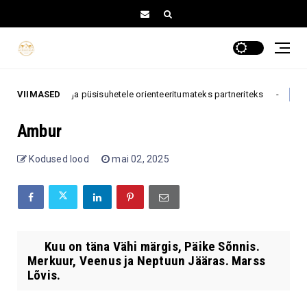
lojaalsemateks ja püsisuhetele orienteeritumateks partneriteks
VIIMASED
astro
Ambur
Kodused lood
mai 02, 2025
Kuu on täna Vähi märgis, Päike Sõnnis.
Merkuur, Veenus ja Neptuun Jääras. Marss
Lõvis.