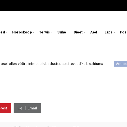
sed
Horoskoop
Tervis
Suhe
Dieet
Aed
Laps
Pos
 võõra inimese lubadustesse ettevaatlikult suhtuma
Ne
Armastus
erest
Email