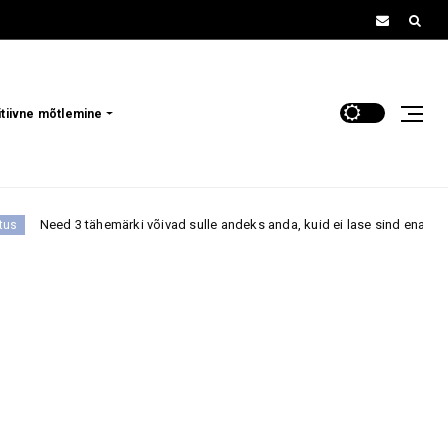
itiivne mõtlemine
ed 3 tähemärki võivad sulle andeks anda, kuid ei lase sind enam oma ellu t