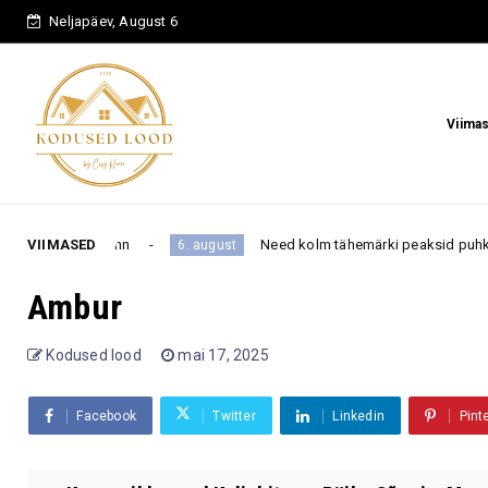
Neljapäev, August 6
Viima
eriline õnn
VIIMASED
Need kolm tähemärki peaksid puhkusel olles
6. august
Ambur
Kodused lood
mai 17, 2025
Facebook
Twitter
Linkedin
Pint