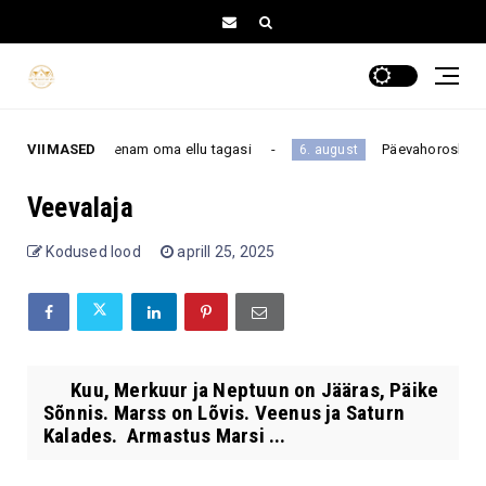
d ei lase sind enam oma ellu tagasi
VIIMASED
Päevahoroskoop nelj
6. august
Veevalaja
Kodused lood
aprill 25, 2025
Kuu, Merkuur ja Neptuun on Jääras, Päike
Sõnnis. Marss on Lõvis. Veenus ja Saturn
Kalades. Armastus Marsi ...