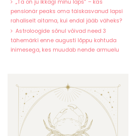
„Ta on ju ikkagi minu laps” – kas
pensionär peaks oma täiskasvanud lapsi
rahaliselt aitama, kui endal jääb väheks?
Astroloogide sõnul võivad need 3
tähemärki enne augusti lõppu kohtuda
inimesega, kes muudab nende armuelu