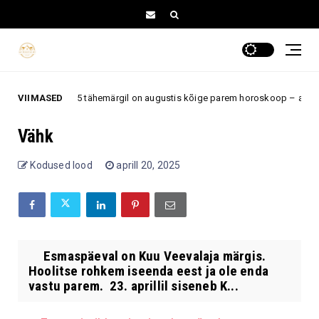
VIIMASED
Neil 5 tähemärgil on augustis kõige parem horoskoop – armastus
mastus
Vähk
Kodused lood
aprill 20, 2025
Esmaspäeval on Kuu Veevalaja märgis.
Hoolitse rohkem iseenda eest ja ole enda
vastu parem. 23. aprillil siseneb K...