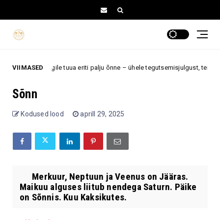
 kahele tähemärgile tuua eriti palju õnne – ühele tegutsemisjulgust, teisele
VIIMASED
Sõnn
Kodused lood
aprill 29, 2025
Merkuur, Neptuun ja Veenus on Jääras.
Maikuu alguses liitub nendega Saturn. Päike
on Sõnnis. Kuu Kaksikutes.