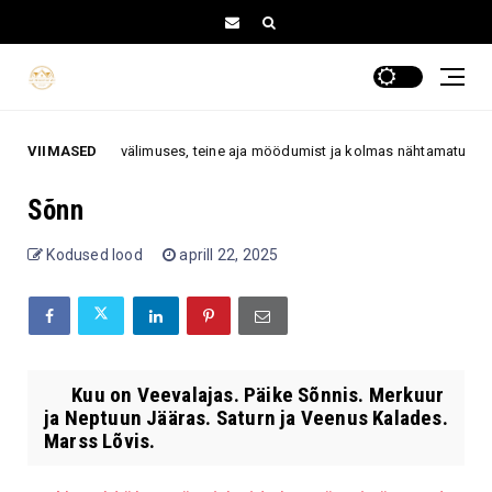
ardab muutusi välimuses, teine aja möödumist ja kolmas nähtamatuks muu
VIIMASED
Sõnn
Kodused lood
aprill 22, 2025
Kuu on Veevalajas. Päike Sõnnis. Merkuur
ja Neptuun Jääras. Saturn ja Veenus Kalades.
Marss Lõvis.