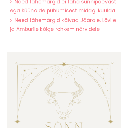
Need tähemärgid ei taha sünnipäevast
ega küünalde puhumisest midagi kuulda
Need tähemärgid käivad Jäärale, Lõvile
ja Amburile kõige rohkem närvidele