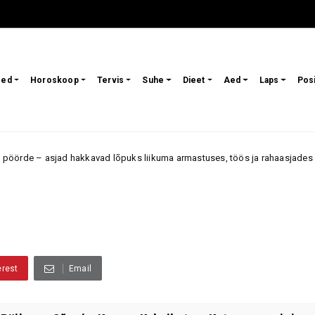
sed
Horoskoop
Tervis
Suhe
Dieet
Aed
Laps
Pos
asjad hakkavad lõpuks liikuma armastuses, töös ja rahaasjades
Arma
erest
Email