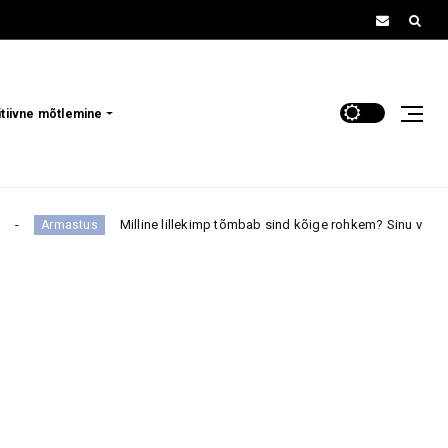
itiivne mõtlemine
Milline lillekimp tõmbab sind kõige rohkem? Sinu valik võib paljas
stus