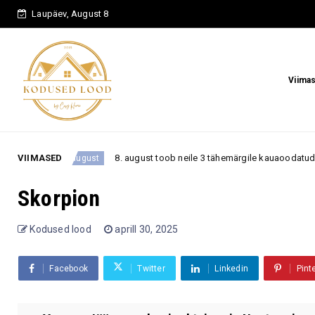
Laupäev, August 8
Viima
VIIMASED
8. august toob neile 3 tähemärgile kauaoodatud pöörde – 
8. august
Skorpion
Kodused lood
aprill 30, 2025
Facebook
Twitter
Linkedin
Pint