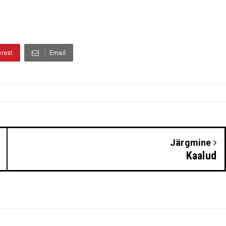
erest
Email
Järgmine
Kaalud