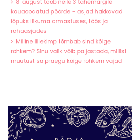
8. august toob neile 3 tähemärgile
kauaoodatud pöörde – asjad hakkavad
lõpuks liikuma armastuses, töös ja
rahaasjades
Milline lillekimp tõmbab sind kõige
rohkem? Sinu valik võib paljastada, millist
muutust sa praegu kõige rohkem vajad