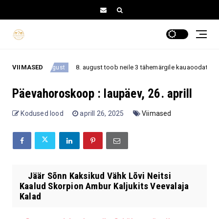
VIIMASED
8. august toob neile 3 tähemärgile kauaoodatud pöörde – a
8. august
Päevahoroskoop : laupäev, 26. aprill
Kodused lood
aprill 26, 2025
Viimased
Jäär Sõnn Kaksikud Vähk Lõvi Neitsi
Kaalud Skorpion Ambur Kaljukits Veevalaja
Kalad