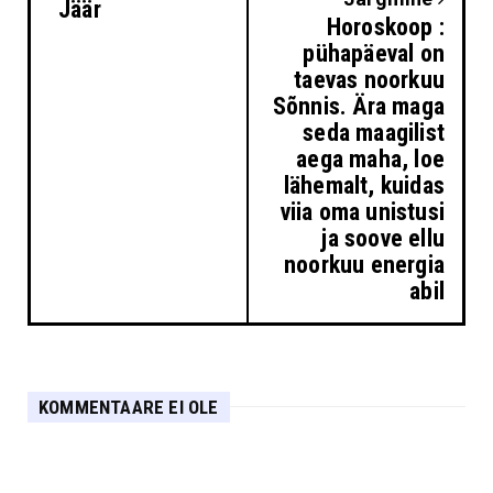
Jäär
Horoskoop :
pühapäeval on
taevas noorkuu
Sõnnis. Ära maga
seda maagilist
aega maha, loe
lähemalt, kuidas
viia oma unistusi
ja soove ellu
noorkuu energia
abil
KOMMENTAARE EI OLE