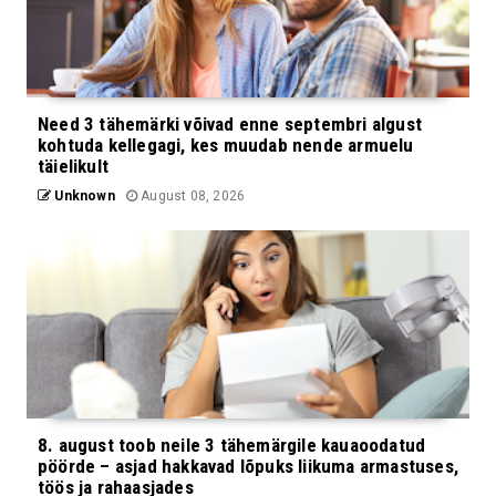
Need 3 tähemärki võivad enne septembri algust
kohtuda kellegagi, kes muudab nende armuelu
täielikult
Unknown
August 08, 2026
8. august toob neile 3 tähemärgile kauaoodatud
pöörde – asjad hakkavad lõpuks liikuma armastuses,
töös ja rahaasjades