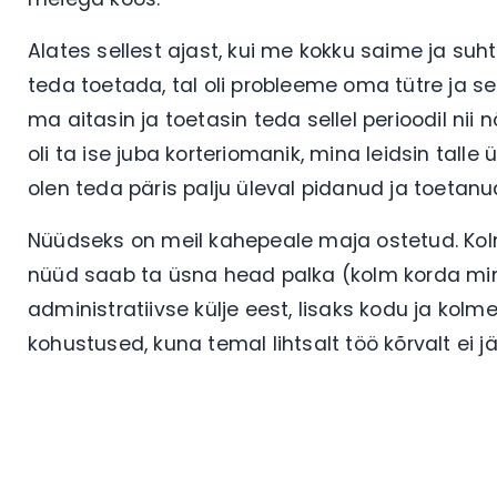
Alates sellest ajast, kui me kokku saime ja suh
teda toetada, tal oli probleeme oma tütre ja s
ma aitasin ja toetasin teda sellel perioodil nii 
oli ta ise juba korteriomanik, mina leidsin talle 
olen teda päris palju üleval pidanud ja toetanu
Nüüdseks on meil kahepeale maja ostetud. Kolm
nüüd saab ta üsna head palka (kolm korda min
administratiivse külje eest, lisaks kodu ja kol
kohustused, kuna temal lihtsalt töö kõrvalt ei 