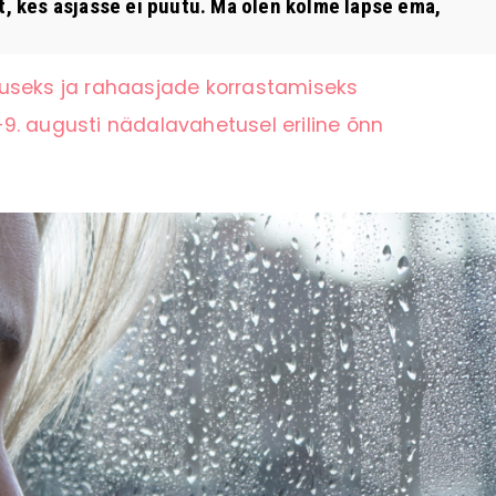
, kes asjasse ei puutu. Ma olen kolme lapse ema,
tuseks ja rahaasjade korrastamiseks
9. augusti nädalavahetusel eriline õnn