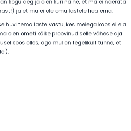
an kogu aeg ja olen kuri naine, et ma ei naerata
orrast!) ja et ma ei ole oma lastele hea ema.
e huvi tema laste vastu, kes meiega koos ei ela
(ma olen ometi kõike proovinud selle vähese aja
sel koos olles, aga mul on tegelikult tunne, et
e.).