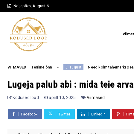
Neljapäev, August 6
Viima
iline õnn
VIIMASED
Need kolm tähemärki peaksid puhkusel olles 
6. august
Lugeja palub abi : mida teie arv
Kodused lood
aprill 10, 2025
Viimased
Facebook
Twitter
Linkedin
Pint