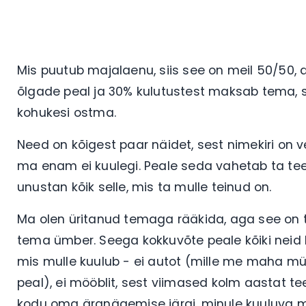
Mis puutub majalaenu, siis see on meil 50/50, 
õlgade peal ja 30% kulutustest maksab tema, se
kohukesi ostma.
Need on kõigest paar näidet, sest nimekiri on v
ma enam ei kuulegi. Peale seda vahetab ta teem
unustan kõik selle, mis ta mulle teinud on.
Ma olen üritanud temaga rääkida, aga see on tä
tema ümber. Seega kokkuvõte peale kõiki neid 
mis mulle kuulub - ei autot (mille me maha mü
peal), ei mööblit, sest viimased kolm aastat te
kodu oma äranägemise järgi, minule kuuluva mö