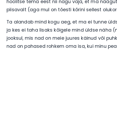
hoolitse tema eest nii nagu vaja, et ma näägut
piisavalt (aga mul on tõesti kõrini sellest oluk
Ta alandab mind kogu aeg, et ma ei tunne ülds
ja kes ei taha lisaks kõigele mind üldse näha 
jooksul, mis nad on meie juures käinud või puhku
nad on pahased rohkem oma isa, kui minu peal