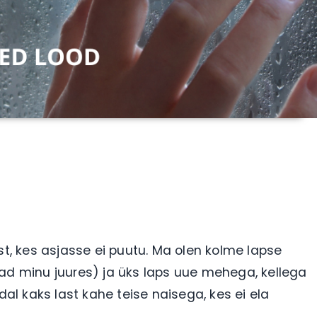
st, kes asjasse ei puutu. Ma olen kolme lapse
vad minu juures) ja üks laps uue mehega, kellega
l kaks last kahe teise naisega, kes ei ela