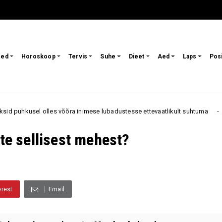
sed
Horoskoop
Tervis
Suhe
Dieet
Aed
Laps
Pos
võõra inimese lubadustesse ettevaatlikult suhtuma
Need
Armastus
ate sellisest mehest?
erest
Email