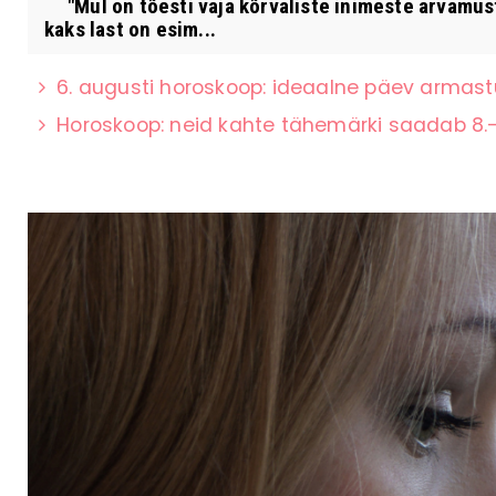
"Mul on tõesti vaja kõrvaliste inimeste arvamust
kaks last on esim...
6. augusti horoskoop: ideaalne päev armas
Horoskoop: neid kahte tähemärki saadab 8.–