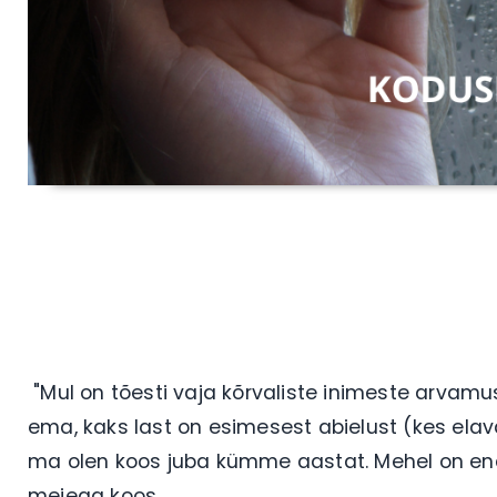
"Mul on tõesti vaja kõrvaliste inimeste arvamu
ema, kaks last on esimesest abielust (kes ela
ma olen koos juba kümme aastat. Mehel on enda
meiega koos.