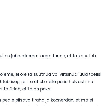
Mul on juba pikemat aega tunne, et ta kasutab
eme, ei ole ta suutnud või viitsinud luua tõelisi
 isegi, et ta ütleb neile päris halvasti, no
s ta ütleb, et ta on paks!
a peale piisavalt raha ja koonerdan, et ma ei