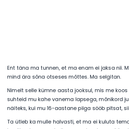
Ent täna ma tunnen, et ma enam ei jaksa nii. 
mind ära sõna otseses mõttes. Ma selgitan.
Nimelt selle kümne aasta jooksul, mis me koos ol
suhteid mu kahe vanema lapsega, mõnikord juhtub
näiteks, kui mu 16-aastane piiga sööb pitsat, sii
Ta ütleb ka mulle halvasti, et ma ei kuluta tem