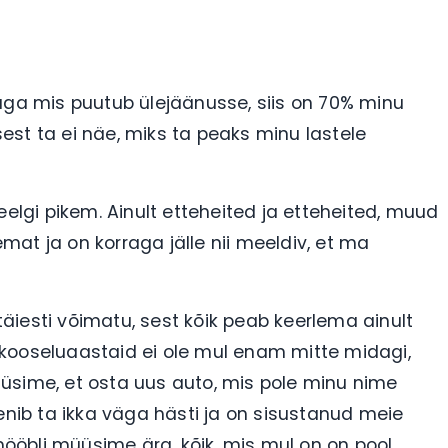
aga mis puutub ülejäänusse, siis on 70% minu
st ta ei näe, miks ta peaks minu lastele
eelgi pikem. Ainult etteheited ja etteheited, muud
at ja on korraga jälle nii meeldiv, et ma
iesti võimatu, sest kõik peab keerlema ainult
kooseluaastaid ei ole mul enam mitte midagi,
üsime, et osta uus auto, mis pole minu nime
enib ta ikka väga hästi ja on sisustanud meie
öbli müüsime ära, kõik, mis mul on on pool