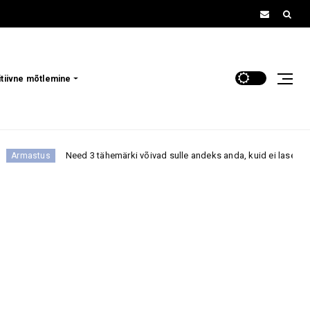
itiivne mõtlemine
 3 tähemärki võivad sulle andeks anda, kuid ei lase sind enam oma ellu ta