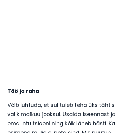
Töö ja raha
Võib juhtuda, et sul tuleb teha üks tähtis
valik maikuu jooksul. Usalda iseennast ja
oma intuitsiooni ning kõik läheb hästi. Ka
esimene mulje ei peta sind. Mis puutub