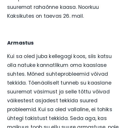
suuremat rahaõnne kaasa. Noorkuu
Kaksikutes on taevas 26. mail.
Armastus
Kui sa oled juba kellegagi koos, siis katsu
olla natuke kannatlikum oma kaaslase
suhtes. Mõned suhteprobleemid võivad
tekkida. Tõenäoliselt tunneb su kaaslane
suuremat väsimust ja selle tõttu võivad
väikestest asjadest tekkida suured
probleemid. Kui sa oled vallaline, ei tohiks
ühtegi takistust tekkida. Seda aga, kas
maikuus toob su ellu suure armastuse, pole