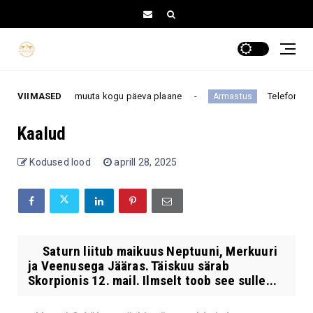
v kutse võib muuta kogu päeva plaane
VIIMASED
Telefoninumber p
Armastus
Kaalud
Kodused lood
aprill 28, 2025
Saturn liitub maikuus Neptuuni, Merkuuri
ja Veenusega Jääras. Täiskuu särab
Skorpionis 12. mail. Ilmselt toob see sulle...