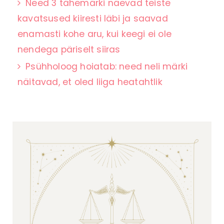
Need 3 tähemärki näevad teiste
kavatsused kiiresti läbi ja saavad
enamasti kohe aru, kui keegi ei ole
nendega päriselt siiras
Psühholoog hoiatab: need neli märki
näitavad, et oled liiga heatahtlik