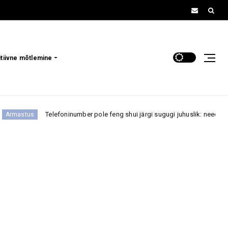
itiivne mõtlemine
ninumber pole feng shui järgi sugugi juhuslik: need numbrid seostuvad õnn