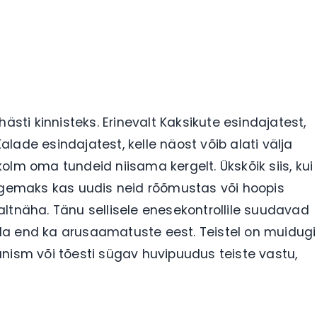
ti kinnisteks. Erinevalt Kaksikute esindajatest,
Kalade esindajatest, kelle näost võib alati välja
olm oma tundeid niisama kergelt. Ükskõik siis, kui
 targemaks kas uudis neid rõõmustas või hoopis
ltnäha. Tänu sellisele enesekontrollile suudavad
da end ka arusaamatuste eest. Teistel on muidugi
nism või tõesti sügav huvipuudus teiste vastu,