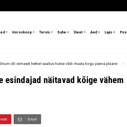
sed
Horoskoop
Tervis
Suhe
Dieet
Aed
Laps
Pos
kel saabuv kutse võib muuta kogu päeva plaane
Telefo
Armastus
e esindajad näitavad kõige vähem
erest
Email