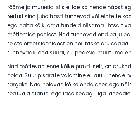
rõõme ja muresid, siis ei loe sa nende näost ega
Neitsi
sind juba hästi tunnevad või elate te ko
ega näita kõiki oma tundeid niisama lihtsalt v
mõtlemise poolest. Nad tunnevad end palju par
teiste emotsioonidest on neil raske aru saada.
tunnevadki end süüdi, kui peaksid muutuma e
Nad mõtlevad enne kõike praktiliselt, on arukad 
hoida. Suur pisarate valamine ei kuulu nende 
targaks. Nad hoiavad kõike enda sees ega näi
teatud distantsi ega lase kedagi liiga lähedale