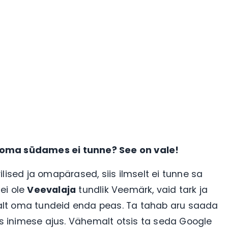
i oma südames ei tunne? See on vale!
erilised ja omapärased, siis ilmselt ei tunne sa
 ei ole
Veevalaja
tundlik Veemärk, vaid tark ja
alt oma tundeid enda peas. Ta tahab aru saada
bus inimese ajus. Vähemalt otsis ta seda Google