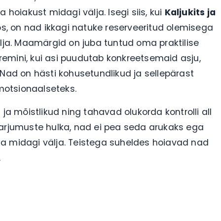
 hoiakust midagi välja. Isegi siis, kui
Kaljukits ja
os, on nad ikkagi natuke reserveeritud olemisega
älja. Maamärgid on juba tuntud oma praktilise
emini, kui asi puudutab konkreetsemaid asju,
 Nad on hästi kohusetundlikud ja sellepärast
motsionaalseteks.
ja mõistlikud ning tahavad olukorda kontrolli all
harjumuste hulka, nad ei pea seda arukaks ega
ta midagi välja. Teistega suheldes hoiavad nad
.