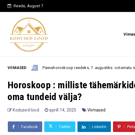
Reede, August 7
Viima
Päevahoroskoop reedeks, 7. augustiks: ootamatu sõnum või viimasel het
VIIMASED
Horoskoop : milliste tähemärkid
oma tundeid välja?
Kodused lood
aprill 14, 2025
Viimased
Facebook
Twitter
Linkedin
Pint