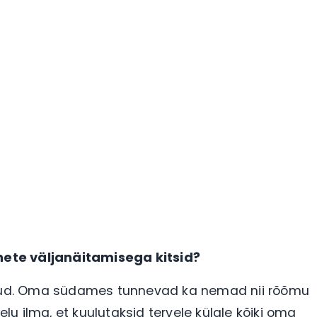
nete väljanäitamisega kitsid?
detud. Oma südames tunnevad ka nemad nii rõõmu
u ilma, et kuulutaksid tervele külale kõiki oma