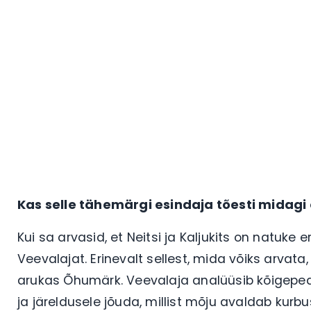
Kas selle tähemärgi esindaja tõesti midag
Kui sa arvasid, et Neitsi ja Kaljukits on natuke 
Veevalajat. Erinevalt sellest, mida võiks arvata,
arukas Õhumärk. Veevalaja analüüsib kõigepe
ja järeldusele jõuda, millist mõju avaldab kur