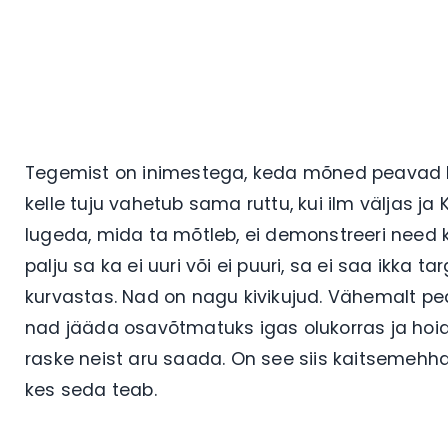
Tegemist on inimestega, keda mõned peavad häs
kelle tuju vahetub sama ruttu, kui ilm väljas ja 
lugeda, mida ta mõtleb, ei demonstreeri need k
palju sa ka ei uuri või ei puuri, sa ei saa ikka
kurvastas. Nad on nagu kivikujud. Vähemalt pea
nad jääda osavõtmatuks igas olukorras ja hoi
raske neist aru saada. On see siis kaitsemehha
kes seda teab.