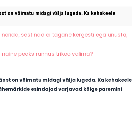
st on võimatu midagi välja lugeda. Ka kehakeele
norida, sest nad ei tagane kergesti ega unusta,
+ naine peaks rannas trikoo valima?
äost on võimatu midagi välja lugeda. Ka kehakeele
 tähemärkide esindajad varjavad kõige paremini