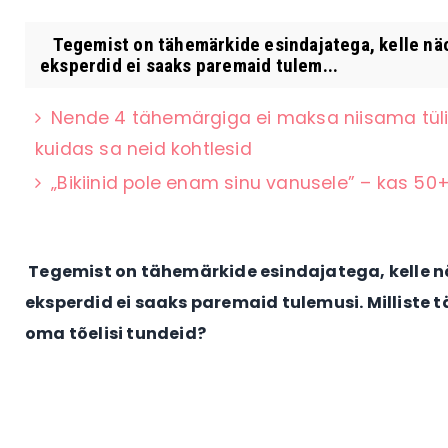
Tegemist on tähemärkide esindajatega, kelle näo
eksperdid ei saaks paremaid tulem...
Nende 4 tähemärgiga ei maksa niisama tüli 
kuidas sa neid kohtlesid
„Bikiinid pole enam sinu vanusele” – kas 50
Tegemist on tähemärkide esindajatega, kelle n
eksperdid ei saaks paremaid tulemusi. Milliste
oma tõelisi tundeid?