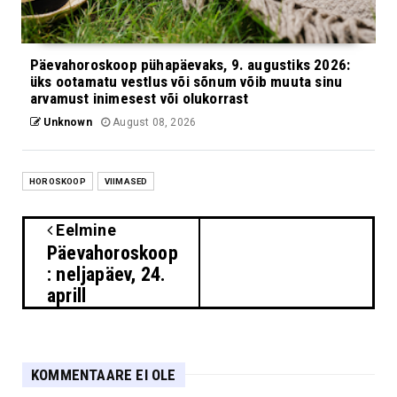
Päevahoroskoop pühapäevaks, 9. augustiks 2026:
üks ootamatu vestlus või sõnum võib muuta sinu
arvamust inimesest või olukorrast
Unknown
August 08, 2026
HOROSKOOP
VIIMASED
Eelmine
Päevahoroskoop
: neljapäev, 24.
aprill
KOMMENTAARE EI OLE