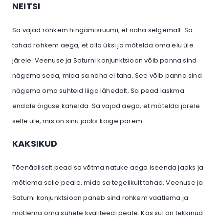
NEITSI
Sa vajad rohkem hingamisruumi, et näha selgemalt. Sa
tahad rohkem aega, et olla üksi ja mõtelda oma elu üle
järele. Veenuse ja Saturni konjunktsioon võib panna sind
nägema seda, mida sa näha ei taha. See võib panna sind
nägema oma suhteid liiga lähedalt. Sa pead laskma
endale õiguse kahelda. Sa vajad aega, et mõtelda järele
selle üle, mis on sinu jaoks kõige parem.
KAKSIKUD
Tõenäoliselt pead sa võtma natuke aega iseenda jaoks ja
mõtlema selle peale, mida sa tegelikult tahad. Veenuse ja
Saturni konjunktsioon paneb sind rohkem vaatlema ja
mõtlema oma suhete kvaliteedi peale. Kas sul on tekkinud