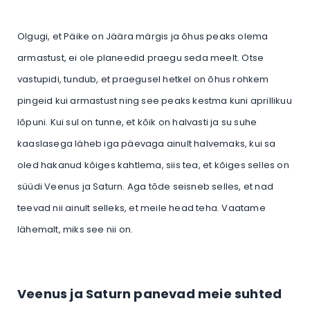
Olgugi, et Päike on Jäära märgis ja õhus peaks olema
armastust, ei ole planeedid praegu seda meelt. Otse
vastupidi, tundub, et praegusel hetkel on õhus rohkem
pingeid kui armastust ning see peaks kestma kuni aprillikuu
lõpuni. Kui sul on tunne, et kõik on halvasti ja su suhe
kaaslasega läheb iga päevaga ainult halvemaks, kui sa
oled hakanud kõiges kahtlema, siis tea, et kõiges selles on
süüdi Veenus ja Saturn. Aga tõde seisneb selles, et nad
teevad nii ainult selleks, et meile head teha. Vaatame
lähemalt, miks see nii on.
Veenus ja Saturn panevad meie suhted