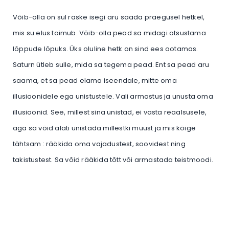
Võib-olla on sul raske isegi aru saada praegusel hetkel,
mis su elus toimub. Võib-olla pead sa midagi otsustama
lõppude lõpuks. Üks oluline hetk on sind ees ootamas.
Saturn ütleb sulle, mida sa tegema pead. Ent sa pead aru
saama, et sa pead elama iseendale, mitte oma
illusioonidele ega unistustele. Vali armastus ja unusta oma
illusioonid. See, millest sina unistad, ei vasta reaalsusele,
aga sa võid alati unistada millestki muust ja mis kõige
tähtsam : rääkida oma vajadustest, soovidest ning
takistustest. Sa võid rääkida tõtt või armastada teistmoodi.