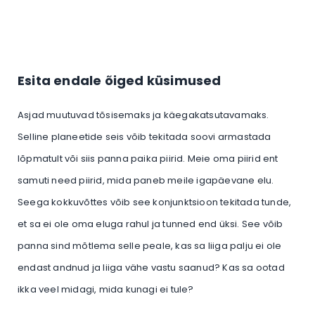
Esita endale õiged küsimused
Asjad muutuvad tõsisemaks ja käegakatsutavamaks.
Selline planeetide seis võib tekitada soovi armastada
lõpmatult või siis panna paika piirid. Meie oma piirid ent
samuti need piirid, mida paneb meile igapäevane elu.
Seega kokkuvõttes võib see konjunktsioon tekitada tunde,
et sa ei ole oma eluga rahul ja tunned end üksi. See võib
panna sind mõtlema selle peale, kas sa liiga palju ei ole
endast andnud ja liiga vähe vastu saanud? Kas sa ootad
ikka veel midagi, mida kunagi ei tule?