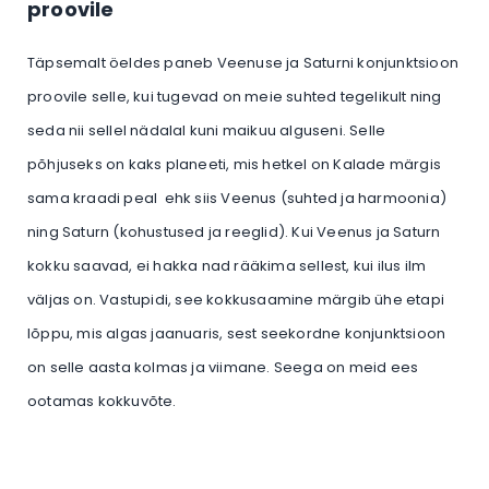
proovile
Täpsemalt öeldes paneb Veenuse ja Saturni konjunktsioon
proovile selle, kui tugevad on meie suhted tegelikult ning
seda nii sellel nädalal kuni maikuu alguseni. Selle
põhjuseks on kaks planeeti, mis hetkel on Kalade märgis
sama kraadi peal ehk siis Veenus (suhted ja harmoonia)
ning Saturn (kohustused ja reeglid). Kui Veenus ja Saturn
kokku saavad, ei hakka nad rääkima sellest, kui ilus ilm
väljas on. Vastupidi, see kokkusaamine märgib ühe etapi
lõppu, mis algas jaanuaris, sest seekordne konjunktsioon
on selle aasta kolmas ja viimane. Seega on meid ees
ootamas kokkuvõte.