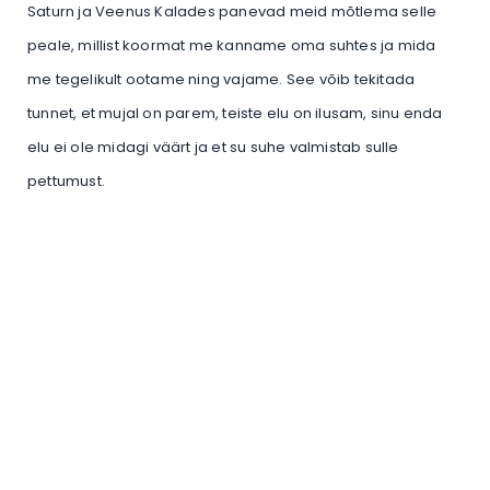
Saturn ja Veenus Kalades panevad meid mõtlema selle
peale, millist koormat me kanname oma suhtes ja mida
me tegelikult ootame ning vajame. See võib tekitada
tunnet, et mujal on parem, teiste elu on ilusam, sinu enda
elu ei ole midagi väärt ja et su suhe valmistab sulle
pettumust.