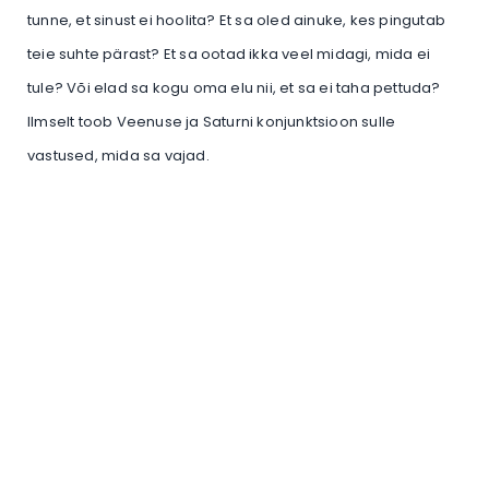
tunne, et sinust ei hoolita? Et sa oled ainuke, kes pingutab
teie suhte pärast? Et sa ootad ikka veel midagi, mida ei
tule? Või elad sa kogu oma elu nii, et sa ei taha pettuda?
Ilmselt toob Veenuse ja Saturni konjunktsioon sulle
vastused, mida sa vajad.