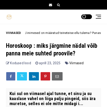
ed inimesed on määratud teineteise ellu tulema? Punase paela legend anna
VIIMASED
Horoskoop : miks järgmine nädal võib
panna meie suhted proovile?
Kodused lood
aprill 23, 2025
Viimased
Kui sul on viimasel ajal tunne, et sinu ja su
kaaslase vahel on liiga palju pingeid, siis ära
muretse, selles ei ole mitte midagi i...