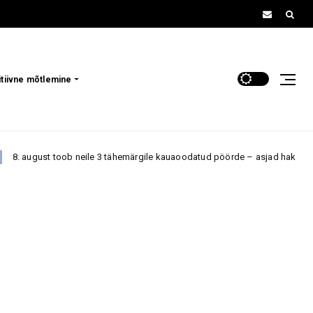
itiivne mõtlemine
toob neile 3 tähemärgile kauaoodatud pöörde – asjad hakkavad lõpuks liik