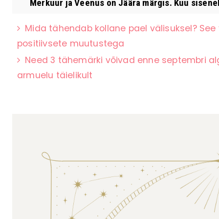
Merkuur ja Veenus on Jäära märgis. Kuu siseneb
Mida tähendab kollane pael välisuksel? See 
positiivsete muutustega
Need 3 tähemärki võivad enne septembri al
armuelu täielikult