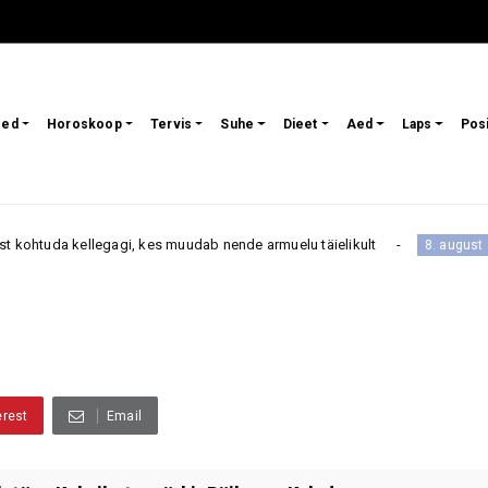
sed
Horoskoop
Tervis
Suhe
Dieet
Aed
Laps
Pos
legagi, kes muudab nende armuelu täielikult
8. august 
8. august
erest
Email