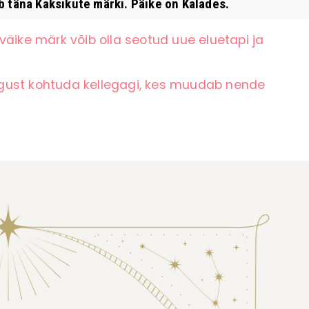
 täna Kaksikute märki. Päike on Kalades.
väike märk võib olla seotud uue eluetapi ja
gust kohtuda kellegagi, kes muudab nende