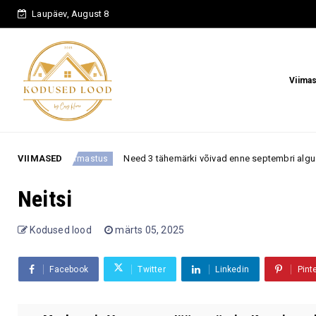
Laupäev, August 8
Viima
VIIMASED
Need 3 tähemärki võivad enne septembri algust kohtuda kel
Armastus
Neitsi
Kodused lood
märts 05, 2025
Facebook
Twitter
Linkedin
Pint