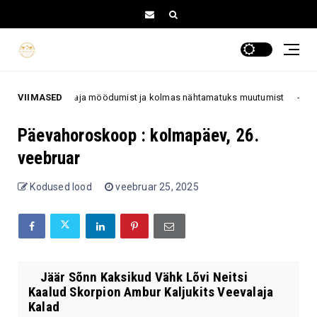
ses, teine aja möödumist ja kolmas nähtamatuks muutumist
VIIMASED
70+
Päevahoroskoop : kolmapäev, 26.
veebruar
Kodused lood
veebruar 25, 2025
Jäär Sõnn Kaksikud Vähk Lõvi Neitsi
Kaalud Skorpion Ambur Kaljukits Veevalaja
Kalad