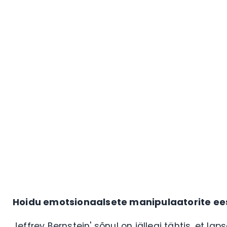
Hoidu emotsionaalsete manipulaatorite ee
Jeffrey Bernstein' sõnul on jällegi tähtis, et l