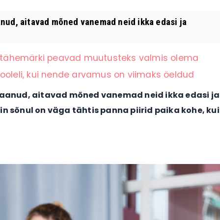
anud, aitavad mõned vanemad neid ikka edasi ja
li tähemärki peavad muutusteks valmis olema
ooleli, kui nende arvamus on viimaks öeldud
 saanud, aitavad mõned vanemad neid ikka edasi ja
n sõnul on väga tähtis panna piirid paika kohe, kui