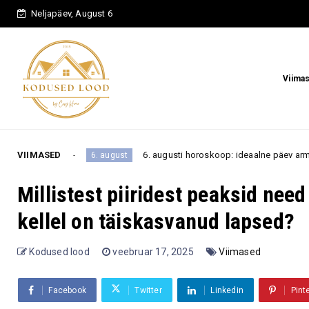
Neljapäev, August 6
Viima
VIIMASED
6. augusti horoskoop: ideaalne päev armastuseks ja rahaasj
6. august
Millistest piiridest peaksid ne
kellel on täiskasvanud lapsed?
Kodused lood
veebruar 17, 2025
Viimased
Facebook
Twitter
Linkedin
Pint