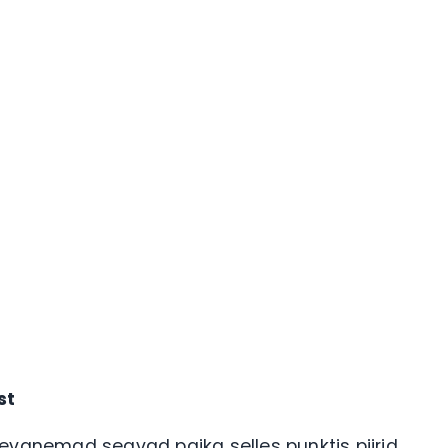
st
apsevanemad seavad paika selles punktis piirid.