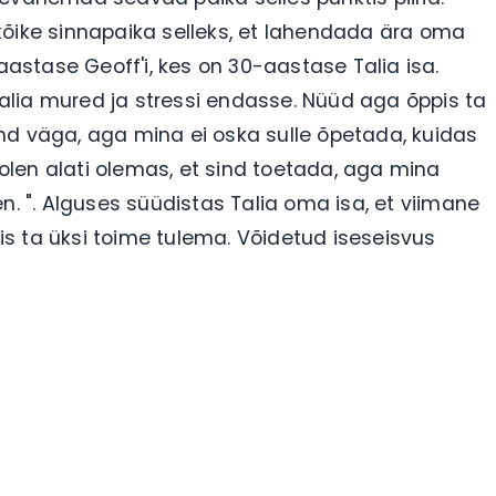
kõike sinnapaika selleks, et lahendada ära oma
-aastase Geoff'i, kes on 30-aastase Talia isa.
lia mured ja stressi endasse. Nüüd aga õppis ta
nd väga, aga mina ei oska sulle õpetada, kuidas
len alati olemas, et sind toetada, aga mina
n. ". Alguses süüdistas Talia oma isa, et viimane
pis ta üksi toime tulema. Võidetud iseseisvus