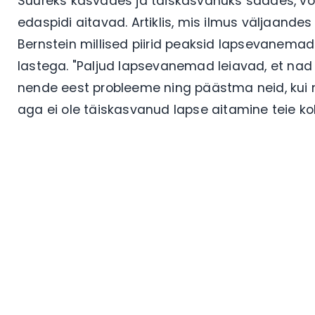
Suureks kasvades ja täiskasvanuks saades, v
edaspidi aitavad. Artiklis, mis ilmus väljaand
Bernstein millised piirid peaksid lapsevane
lastega. "Paljud lapsevanemad leiavad, et nad
nende eest probleeme ning päästma neid, kui 
aga ei ole täiskasvanud lapse aitamine teie kohu