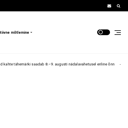
itiivne mõtlemine
adab 8.–9. augusti nädalavahetusel eriline õnn
Need kol
6. august