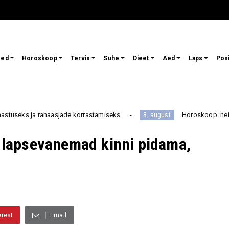
sed
Horoskoop
Tervis
Suhe
Dieet
Aed
Laps
Pos
ade korrastamiseks
Horoskoop: neid kahte tähemärki sa
8. august
ed lapsevanemad kinni pidama,
erest
Email