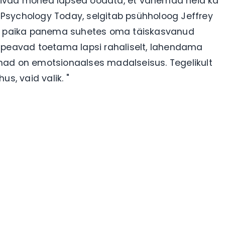
õivad mõned lapsed oodata, et vanemad neid ka
es Psychology Today, selgitab psühholoog Jeffrey
mad paika panema suhetes oma täiskasvanud
 peavad toetama lapsi rahaliselt, lahendama
nad on emotsionaalses madalseisus. Tegelikult
s, vaid valik. "