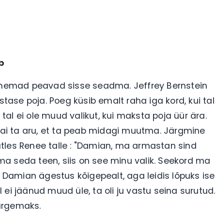
b
vanemad peavad sisse seadma. Jeffrey Bernstein
ase poja. Poeg küsib emalt raha iga kord, kui tal
 tal ei ole muud valikut, kui maksta poja üür ära.
 sai ta aru, et ta peab midagi muutma. Järgmine
, ütles Renee talle : "Damian, ma armastan sind
a seda teen, siis on see minu valik. Seekord ma
. Damian ägestus kõigepealt, aga leidis lõpuks ise
ei jäänud muud üle, ta oli ju vastu seina surutud.
targemaks.