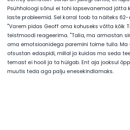
Psühholoogi sõnul ei tohi lapsevanemad jätta 
laste probleemid. Sel korral toob ta näiteks 62
"Varem pidas Geoff oma kohuseks võtta kõik Ta
teistmoodi reageerima. "Talia, ma armastan si
oma emotsioonidega paremini toime tulla. Ma o
otsustan edaspidi, millal ja kuidas ma seda tee
temast ei hooli ja ta hülgab. Ent aja jooksul õp
muutis teda aga palju enesekindlamaks.