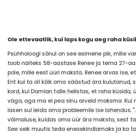
Ole ettevaatlik, kui laps kogu aeg raha küsi
Psühholoogi sõnul on see esimene piir, mille 
toob näiteks 58-aastase Renee ja tema 27-aast
pole, mille eest üüri maksta. Renee arvas ise, et
Ent kui ta oli kõik oma säästud ära kulutanud,
kord, kui Damian talle helistas, et raha küsida
väga, aga ma ei pea sinu arveid maksma. Kui m
lasen sul leida oma probleemile ise lahendus. "
võimaluse, kuidas oma üür ära maksta, sest tal 
See seik muutis teda enesekindlamaks ja ka 