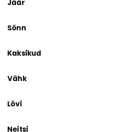
Jäär
Sõnn
Kaksikud
Vähk
Lõvi
Neitsi