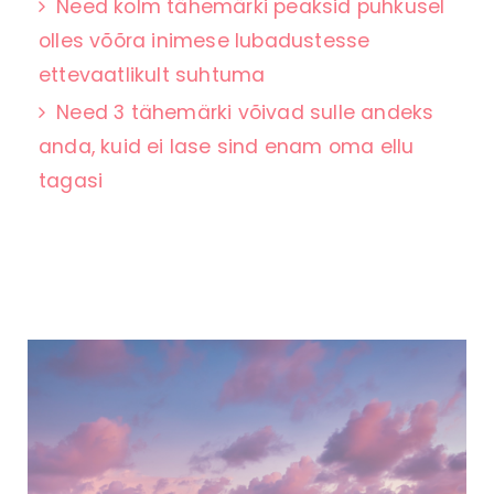
Need kolm tähemärki peaksid puhkusel
olles võõra inimese lubadustesse
ettevaatlikult suhtuma
Need 3 tähemärki võivad sulle andeks
anda, kuid ei lase sind enam oma ellu
tagasi