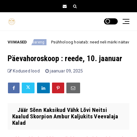
VIIMASED
Psühholoog hoiatab: need neli märki näitavad, et oled 
eneseareng
Päevahoroskoop : reede, 10. jaanuar
Kodused lood
jaanuar 09, 2025
Jäär Sõnn Kaksikud Vähk Lõvi Neitsi
Kaalud Skorpion Ambur Kaljukits Veevalaja
Kalad