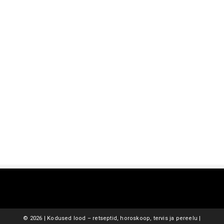
©
2026 | Kodused lood – retseptid, horoskoop, tervis ja pereelu |