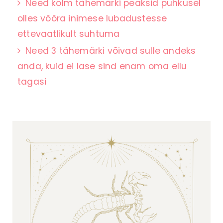
Need kolm tähemärki peaksid puhkusel
olles võõra inimese lubadustesse
ettevaatlikult suhtuma
Need 3 tähemärki võivad sulle andeks
anda, kuid ei lase sind enam oma ellu
tagasi