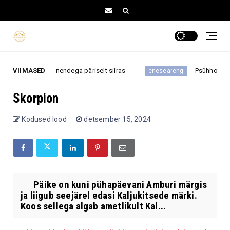
i keegi ei ole nendega päriselt siiras
VIIMASED
Psühholoog hoia
eneseareng
Skorpion
Kodused lood
detsember 15, 2024
Päike on kuni pühapäevani Amburi märgis
ja liigub seejärel edasi Kaljukitsede märki.
Koos sellega algab ametlikult Kal...