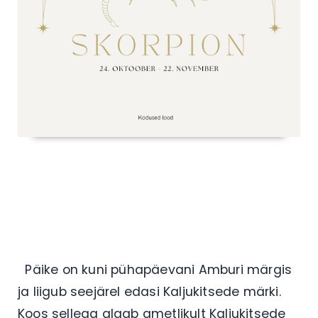
Päike on kuni pühapäevani Amburi märgis
ja liigub seejärel edasi Kaljukitsede märki.
Koos sellega algab ametlikult Kaljukitsede