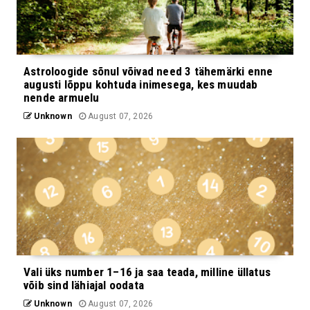
Astroloogide sõnul võivad need 3 tähemärki enne
augusti lõppu kohtuda inimesega, kes muudab
nende armuelu
Unknown
August 07, 2026
Vali üks number 1–16 ja saa teada, milline üllatus
võib sind lähiajal oodata
Unknown
August 07, 2026