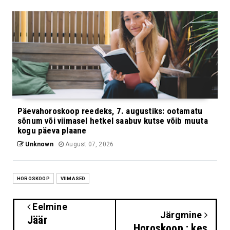
Päevahoroskoop reedeks, 7. augustiks: ootamatu
sõnum või viimasel hetkel saabuv kutse võib muuta
kogu päeva plaane
Unknown
August 07, 2026
HOROSKOOP
VIIMASED
Eelmine
Järgmine
Jäär
Horoskoop : kes