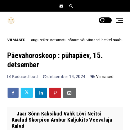
ks, 7. augustiks: ootamatu sõnum või viimasel hetkel saabuv kutse võib 
VIIMASED
Päevahoroskoop : pühapäev, 15.
detsember
Kodused lood
detsember 14, 2024
Viimased
Jäär Sõnn Kaksikud Vähk Lõvi Neitsi
Kaalud Skorpion Ambur Kaljukits Veevalaja
Kalad