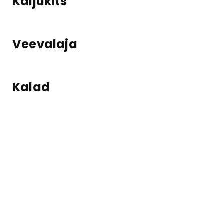
Kaljukits
Veevalaja
Kalad