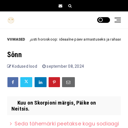
VIIMASED
6. augusti horoskoop: ideaalne päev armastuseks ja rahaasjade 
august
Sõnn
Kodused lood
september 08, 2024
Kuu on Skorpioni märgis, Päike on
Neitsis.
Seda tähemärki peetakse kogu sodiaagi