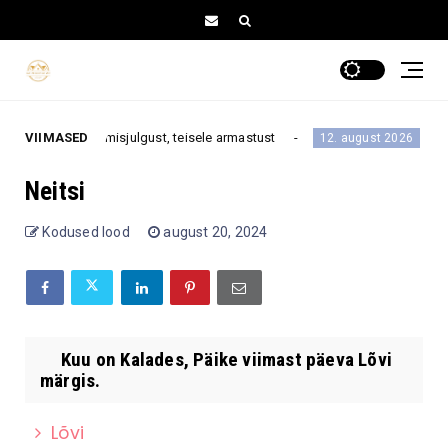
e – ühele tegutsemisjulgust, teisele armastust
VIIMASED
Töö
12. august 2026
Neitsi
Kodused lood
august 20, 2024
Kuu on Kalades, Päike viimast päeva Lõvi
märgis.
Lõvi