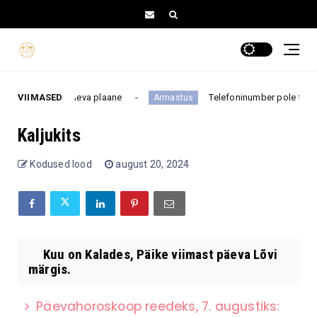
 muuta kogu päeva plaane
VIIMASED
Telefoninumber pole feng shu
Armastus
Kaljukits
Kodused lood
august 20, 2024
Kuu on Kalades, Päike viimast päeva Lõvi
märgis.
Päevahoroskoop reedeks, 7. augustiks: