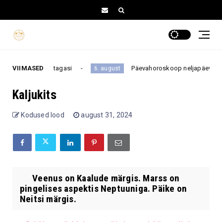
 enam oma ellu tagasi
VIIMASED
Päevahoroskoop neljapäevaks, 6. 
6. august
Kaljukits
Kodused lood
august 31, 2024
Veenus on Kaalude märgis. Marss on
pingelises aspektis Neptuuniga. Päike on
Neitsi märgis.