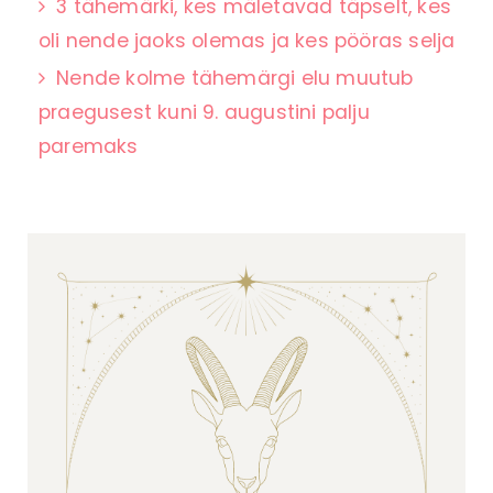
3 tähemärki, kes mäletavad täpselt, kes
oli nende jaoks olemas ja kes pööras selja
Nende kolme tähemärgi elu muutub
praegusest kuni 9. augustini palju
paremaks