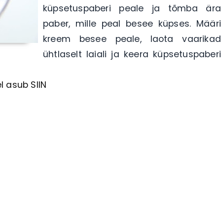
küpsetuspaberi peale ja tõmba ära
paber, mille peal besee küpses. Määri
kreem besee peale, laota vaarikad
ühtlaselt laiali ja keera küpsetuspaberi
el asub SIIN