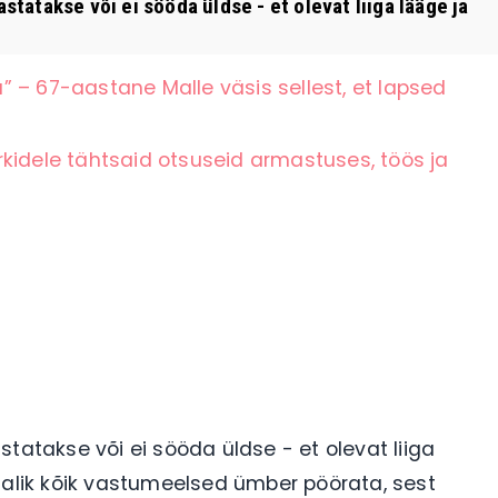
takse või ei sööda üldse - et olevat liiga lääge ja
 – 67-aastane Malle väsis sellest, et lapsed
kidele tähtsaid otsuseid armastuses, töös ja
tatakse või ei sööda üldse - et olevat liiga
malik kõik vastumeelsed ümber pöörata, sest