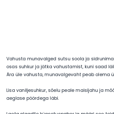
Vahusta munavalged sutsu soola ja sidrunima
osas suhkur ja jätka vahustamist, kuni saad l
Ära üle vahusta, munavalgevaht peab olema ü
Lisa vaniljesuhkur, sõelu peale maisijahu ja m
aeglase pöördega läbi.
Laota plaadile küpsetuspaber ja määri see toid