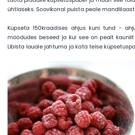
ühtlaseks. Soovikorral puista peale mandlilaast
Küpseta 150kraadises ahjus kuni tund - ahj
möödudes beseed ja kui see on pealt kaunilt b
Libista lauale jahtuma ja kata teise küpsetuspa