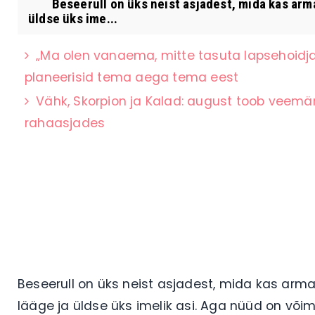
Beseerull on üks neist asjadest, mida kas armasta
üldse üks ime...
„Ma olen vanaema, mitte tasuta lapsehoidja”
planeerisid tema aega tema eest
Vähk, Skorpion ja Kalad: august toob veemär
rahaasjades
Beseerull on üks neist asjadest, mida kas armas
lääge ja üldse üks imelik asi. Aga nüüd on või