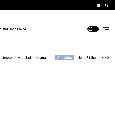
itiivne mõtlemine
likult suhtuma
Need 3 tähemärki võivad sulle andeks and
Armastus