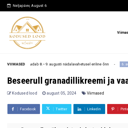
Neljapäev, August 6
Viima
adab 8.–9. augusti nädalavahetusel eriline õnn
VIIMASED
Need ko
6. august
Beseerull granadillikreemi ja va
Kodused lood
august 05, 2024
Viimased
Facebook
Twitter
Linkedin
Pint