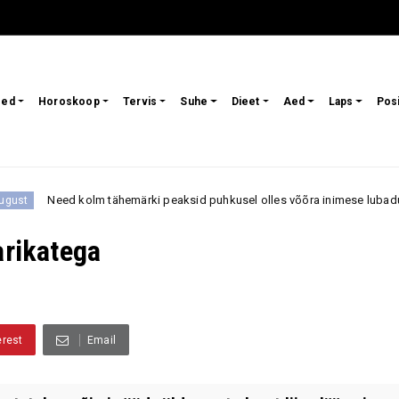
sed
Horoskoop
Tervis
Suhe
Dieet
Aed
Laps
Pos
lm tähemärki peaksid puhkusel olles võõra inimese lubadustesse ettevaat
arikatega
erest
Email