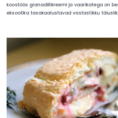
koostöös granadillikreemi ja vaarikatega on be
eksootika tasakaalustavad vastastikku täiusli