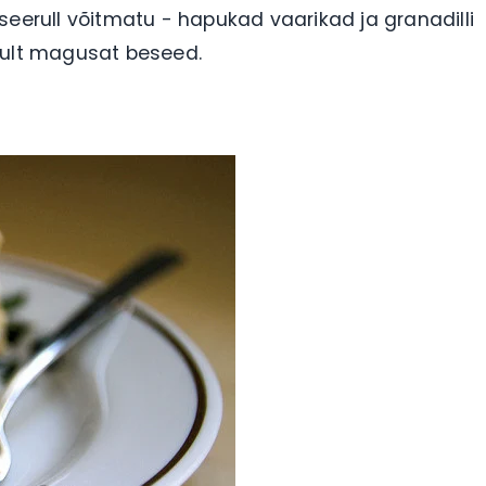
seerull võitmatu - hapukad vaarikad ja granadilli
kult magusat beseed.