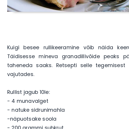
Kuigi besee rullikeeramine võib näida keer
Täidisesse mineva granadillivõide peaks 
taheneda saaks. Retsepti selle tegemisest 
vajutades.
Rullist jagub 10le:
- 4 munavalget
- natuke sidrunimahla
-näpuotsake soola
- 200 grammi suhkrut