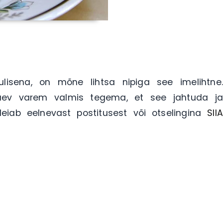
ulisena, on mõne lihtsa nipiga see imelihtne.
päev varem valmis tegema, et see jahtuda ja
leiab eelnevast postitusest või otselingina
SIIA