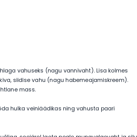
hlaga vahuseks (nagu vannivaht). Lisa kolmes
äikiva, siidise vahu (nagu habemeajamiskreem).
htlane mass.
õõda hulka veiniäädikas ning vahusta paari
uõliga, seejärel laota peale munavalgevaht ja silu