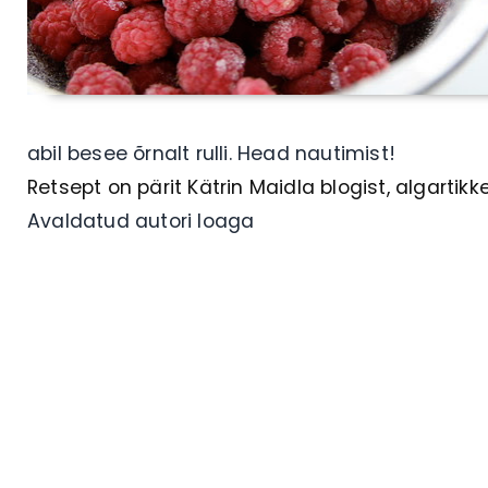
abil besee õrnalt rulli. Head nautimist!
Retsept on pärit Kätrin Maidla blogist, algartikk
Avaldatud autori loaga