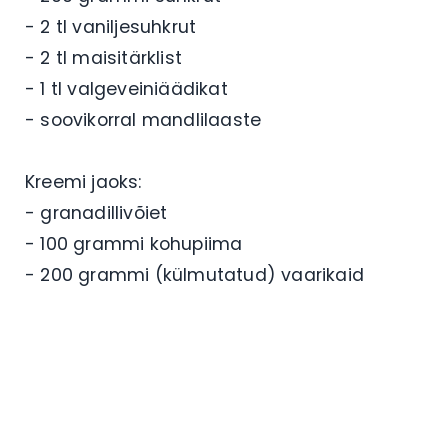
- 2 tl vaniljesuhkrut
- 2 tl maisitärklist
- 1 tl valgeveiniäädikat
- soovikorral mandlilaaste
Kreemi jaoks:
- granadillivõiet
- 100 grammi kohupiima
- 200 grammi (külmutatud) vaarikaid