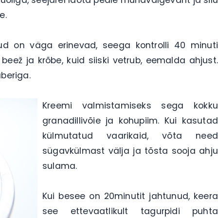
e.
ud on väga erinevad, seega kontrolli 40 minuti
eež ja krõbe, kuid siiski vetrub, eemalda ahjust.
beriga.
Kreemi valmistamiseks sega kokku
granadillivõie ja kohupiim. Kui kasutad
külmutatud vaarikaid, võta need
sügavkülmast välja ja tõsta sooja ahju
sulama.
Kui besee on 20minutit jahtunud, keera
see ettevaatlikult tagurpidi puhta