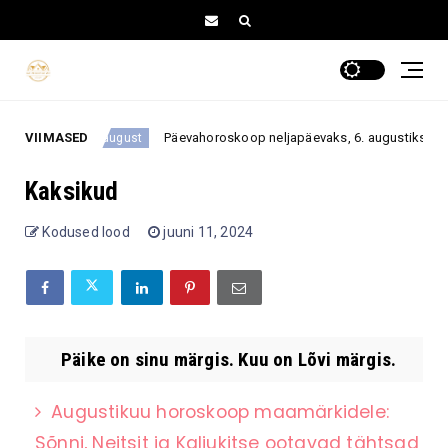
agasi
VIIMASED
Päevahoroskoop neljapäevaks, 6. augustiks: üks r
6. august
Kaksikud
Kodused lood
juuni 11, 2024
Päike on sinu märgis. Kuu on Lõvi märgis.
Augustikuu horoskoop maamärkidele:
Sõnni, Neitsit ja Kaljukitse ootavad tähtsad