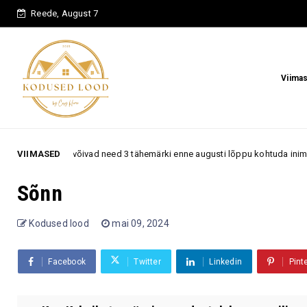
Reede, August 7
Viima
e sõnul võivad need 3 tähemärki enne augusti lõppu kohtuda inimesega, k
VIIMASED
Sõnn
Kodused lood
mai 09, 2024
Facebook
Twitter
Linkedin
Pint