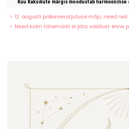
Kuu Kaksikute märgis moodustab harmoonilise as
12. augusti päikesevarjutuse mõju: need ne
Need kolm tähemärki ei jäta vaidlust enne p