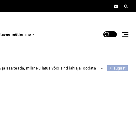
itiivne mõtlemine
a, milline üllatus võib sind lähiajal oodata
Päevahorosk
7. august