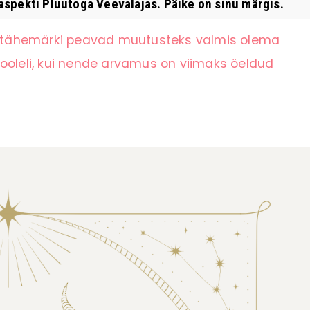
pekti Pluutoga Veevalajas. Päike on sinu märgis.
li tähemärki peavad muutusteks valmis olema
ooleli, kui nende arvamus on viimaks öeldud