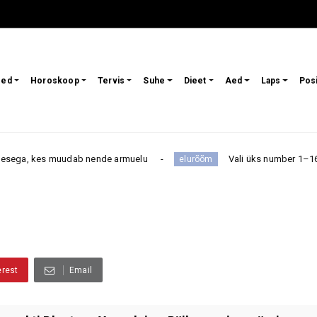
sed
Horoskoop
Tervis
Suhe
Dieet
Aed
Laps
Pos
es muudab nende armuelu
Vali üks number 1–16 ja saa tead
elurõõm
erest
Email