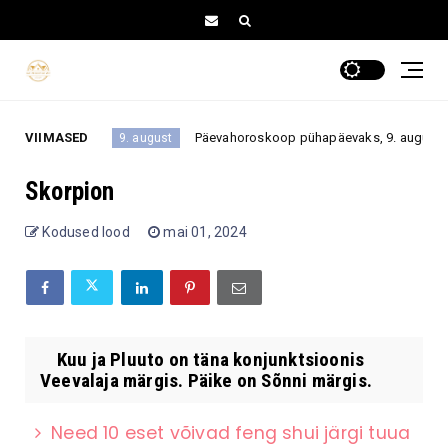
ei tehta?
VIIMASED
Päevahoroskoop pühapäevaks, 9. augustiks 202
9. august
Skorpion
Kodused lood
mai 01, 2024
Kuu ja Pluuto on täna konjunktsioonis
Veevalaja märgis. Päike on Sõnni märgis.
Need 10 eset võivad feng shui järgi tuua