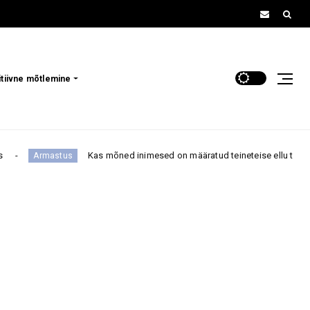
itiivne mõtlemine
Kas mõned inimesed on määratud teineteise ellu tulema? Punase 
mastus