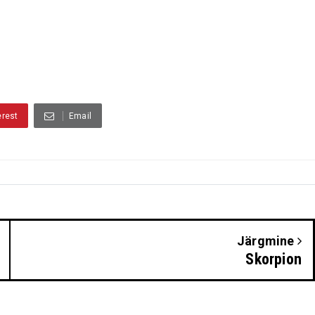
erest
Email
Järgmine
Skorpion