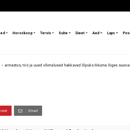
sed
Horoskoop
Tervis
Suhe
Dieet
Aed
Laps
Pos
s, töö ja uued võimalused hakkavad lõpuks liikuma õiges suunas
Ar
erest
Email