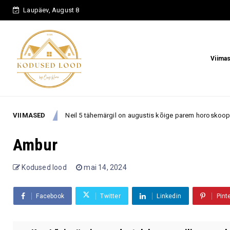
Laupäev, August 8
Viima
VIIMASED
Neil 5 tähemärgil on augustis kõige parem horoskoop – armastu
mastus
Ambur
Kodused lood
mai 14, 2024
Facebook
Twitter
Linkedin
Pint