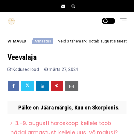
o valima?
VIIMASED
Neid 3 tähemärki ootab augustis täiesti oota
Armastus
Veevalaja
Kodused lood
märts 27, 2024
Päike on Jäära märgis, Kuu on Skorpionis.
3.–9. augusti horoskoop: kellele toob
nädal armastust, kellele uusi võimalusi?