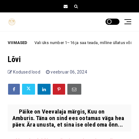
VIIMASED
Vali üks number 1–16 ja saa teada, milline üllatus võib sind l
elurõõm
Lõvi
Kodused lood
veebruar 06, 2024
Päike on Veevalaja märgis, Kuu on
Amburis. Täna on sind ees ootamas väga hea
päev. Ära unusta, et sina ise oled oma õnn...