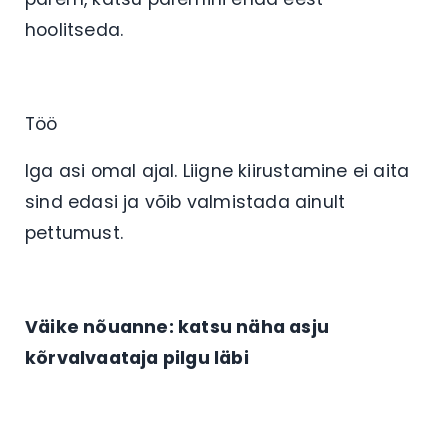
hoolitseda.
Töö
Iga asi omal ajal. Liigne kiirustamine ei aita
sind edasi ja võib valmistada ainult
pettumust.
Väike nõuanne: katsu näha asju
kõrvalvaataja pilgu läbi