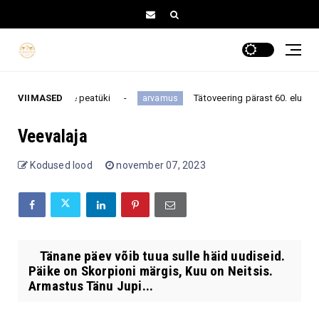
ootamatu uue peatüki
VIIMASED
Tätoveering pärast 60. eluaastat: 
arvamus
Veevalaja
Kodused lood
november 07, 2023
Tänane päev võib tuua sulle häid uudiseid.
Päike on Skorpioni märgis, Kuu on Neitsis.
Armastus Tänu Jupi...