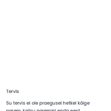
Tervis
Su tervis ei ole praegusel hetkel kõige
parem, katsu paremini enda eest