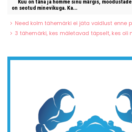
Kuu on täna ja homme sinu märgis, moodustades 
on seotud minevikuga. Ka...
Need kolm tähemärki ei jäta vaidlust enne p
3 tähemärki, kes mäletavad täpselt, kes oli