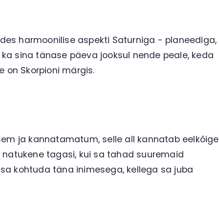
es harmoonilise aspekti Saturniga - planeediga,
ka sina tänase päeva jooksul nende peale, keda
e on Skorpioni märgis.
ilisem ja kannatamatum, selle all kannatab eelkõige
t natukene tagasi, kui sa tahad suuremaid
d sa kohtuda täna inimesega, kellega sa juba