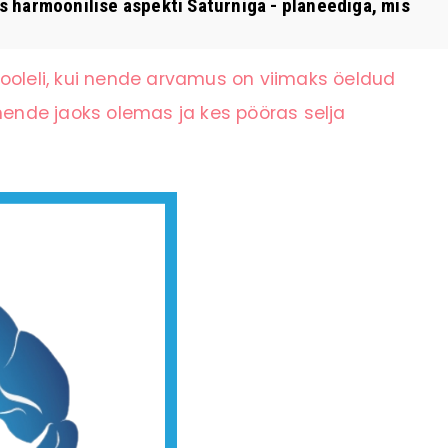
harmoonilise aspekti Saturniga - planeediga, mis
ooleli, kui nende arvamus on viimaks öeldud
 nende jaoks olemas ja kes pööras selja