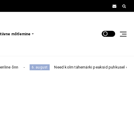
itiivne mõtlemine
Need kolm tähemärki peaksid puhkusel olles võõra inime
6. august