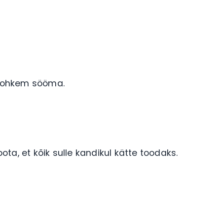
d rohkem sööma.
ta, et kõik sulle kandikul kätte toodaks.