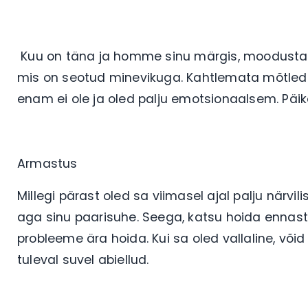
Kuu on täna ja homme sinu märgis, moodustad
mis on seotud minevikuga. Kahtlemata mõtled 
enam ei ole ja oled palju emotsionaalsem. Päik
Armastus
Millegi pärast oled sa viimasel ajal palju närv
aga sinu paarisuhe. Seega, katsu hoida ennas
probleeme ära hoida. Kui sa oled vallaline, või
tuleval suvel abiellud.