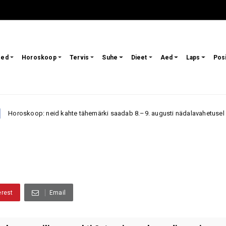
sed
Horoskoop
Tervis
Suhe
Dieet
Aed
Laps
Pos
: neid kahte tähemärki saadab 8.–9. augusti nädalavahetusel eriline õnn
erest
Email