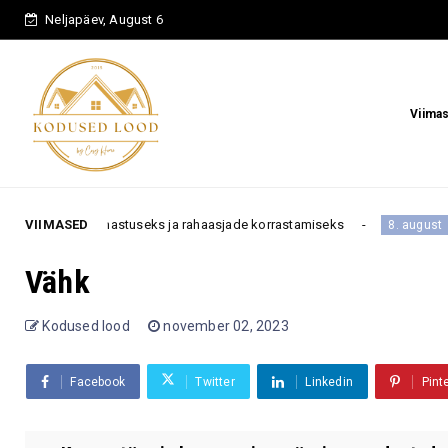
Neljapäev, August 6
Viima
äev armastuseks ja rahaasjade korrastamiseks
VIIMASED
Horoskoop
8. august
Vähk
Kodused lood
november 02, 2023
Facebook
Twitter
Linkedin
Pint