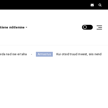
itiivne mõtlemine
Kui otsid truud meest, siis nende 4 tähemärgi all sündinu
Armastus