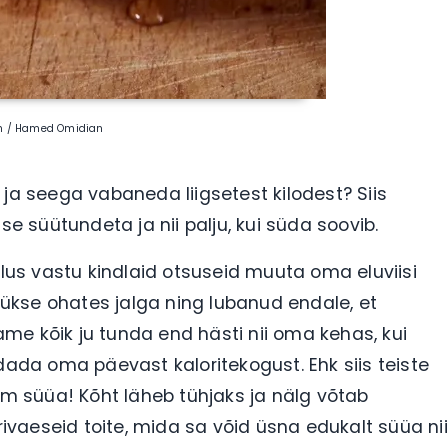
sh / Hamed Omidian
 ja seega vabaneda liigsetest kilodest? Siis
se süütundeta ja nii palju, kui süda soovib.
elus vastu kindlaid otsuseid muuta oma eluviisi
ükse ohates jalga ning lubanud endale, et
me kõik ju tunda end hästi nii oma kehas, kui
dada oma päevast kaloritekogust. Ehk siis teiste
 süüa! Kõht läheb tühjaks ja nälg võtab
vaeseid toite, mida sa võid üsna edukalt süüa nii