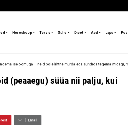
sed
Horoskoop
Tervis
Suhe
Dieet
Aed
Laps
Pos
eid pole lihtne murda ega sundida tegema midagi, mida nad ise ei taha
id (peaaegu) süüa nii palju, kui
erest
Email