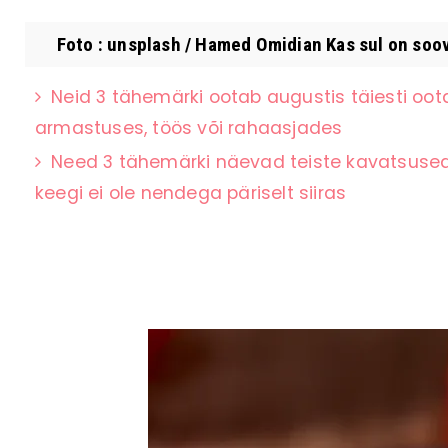
Foto : unsplash / Hamed Omidian Kas sul on soov
Neid 3 tähemärki ootab augustis täiesti oot
armastuses, töös või rahaasjades
Need 3 tähemärki näevad teiste kavatsused k
keegi ei ole nendega päriselt siiras