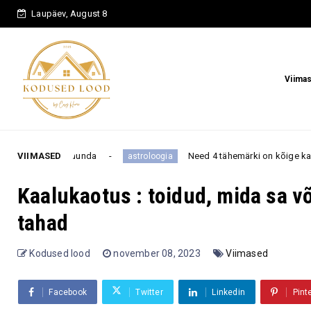
Laupäev, August 8
Viima
da
VIIMASED
Need 4 tähemärki on kõige kangema iseloomuga – n
astroloogia
Kaalukaotus : toidud, mida sa võ
tahad
Kodused lood
november 08, 2023
Viimased
Facebook
Twitter
Linkedin
Pint