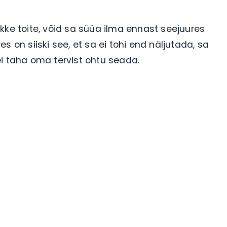
kke toite, võid sa süüa ilma ennast seejuures
 on siiski see, et sa ei tohi end näljutada, sa
ei taha oma tervist ohtu seada.