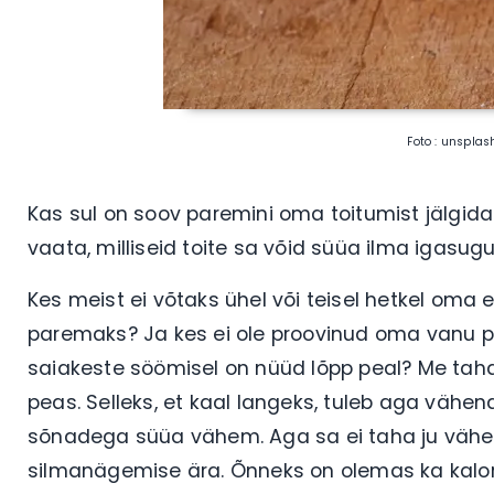
Foto : unspla
Kas sul on soov paremini oma toitumist jälgida
vaata, milliseid toite sa võid süüa ilma igasugu
Kes meist ei võtaks ühel või teisel hetkel oma 
paremaks? Ja kes ei ole proovinud oma vanu p
saiakeste söömisel on nüüd lõpp peal? Me taha
peas. Selleks, et kaal langeks, tuleb aga vähen
sõnadega süüa vähem. Aga sa ei taha ju vähem
silmanägemise ära. Õnneks on olemas ka kalori