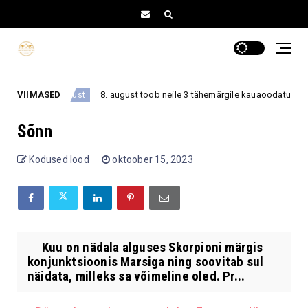
VIIMASED
8. august toob neile 3 tähemärgile kauaoodatud pöörde
8. august
Sõnn
Kodused lood
oktoober 15, 2023
Kuu on nädala alguses Skorpioni märgis
konjunktsioonis Marsiga ning soovitab sul
näidata, milleks sa võimeline oled. Pr...