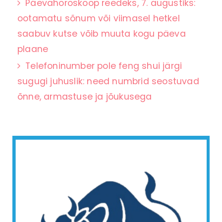
Päevahoroskoop reedeks, 7. augustiks:
ootamatu sõnum või viimasel hetkel
saabuv kutse võib muuta kogu päeva
plaane
Telefoninumber pole feng shui järgi
sugugi juhuslik: need numbrid seostuvad
õnne, armastuse ja jõukusega