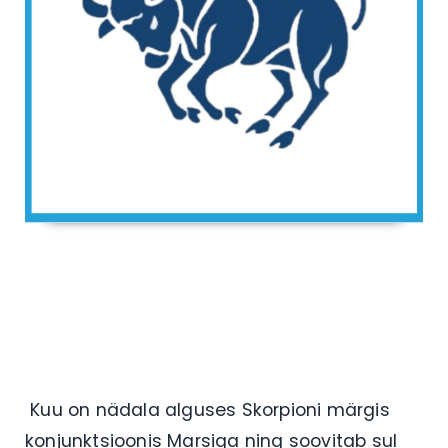
Kuu on nädala alguses Skorpioni märgis
konjunktsioonis Marsiga ning soovitab sul