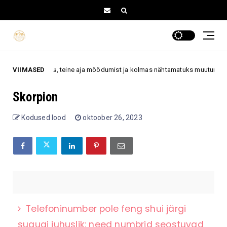
tusi välimuses, teine aja möödumist ja kolmas nähtamatuks muutumist
VIIMASED
Skorpion
Kodused lood
oktoober 26, 2023
Telefoninumber pole feng shui järgi
sugugi juhuslik: need numbrid seostuvad