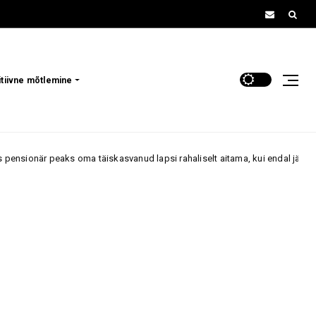
itiivne mõtlemine
r peaks oma täiskasvanud lapsi rahaliselt aitama, kui endal jääb väheks?