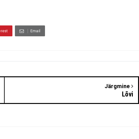
erest
Email
Järgmine
Lõvi