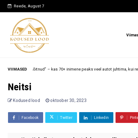
Reede, August 7
Viima
variita sõitnud” – kas 70+ inimene peaks veel autot juhtima, kui reaktsioon
VIIMASED
Neitsi
Kodused lood
oktoober 30, 2023
Facebook
Twitter
Linkedin
Pint