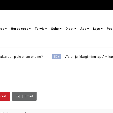
sed
Horoskoop
Tervis
Suhe
Dieet
Aed
Laps
Pos
 pole enam endine?
„Ta on ju ikkagi minu laps” – kas pensionä
50+
erest
Email