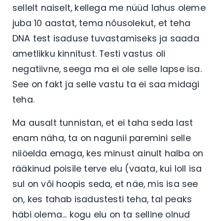
sellelt naiselt, kellega me nüüd lahus oleme
juba 10 aastat, tema nõusolekut, et teha
DNA test isaduse tuvastamiseks ja saada
ametlikku kinnitust. Testi vastus oli
negatiivne, seega ma ei ole selle lapse isa.
See on fakt ja selle vastu ta ei saa midagi
teha.
Ma ausalt tunnistan, et ei taha seda last
enam näha, ta on nagunii paremini selle
niiöelda emaga, kes minust ainult halba on
rääkinud poisile terve elu (vaata, kui loll isa
sul on või hoopis seda, et näe, mis isa see
on, kes tahab isadustesti teha, tal peaks
häbi olema... kogu elu on ta selline olnud