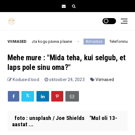
e võib muuta kogu päeva plaane
VIIMASED
Telefoninumber pole fe
Armastus
Mehe mure : "Mida teha, kui selgub, et
laps pole sinu oma?"
Kodused lood
oktoober 24, 2023
Viimased
foto : unsplash / Joe Shields "Mul oli 13-
aastat ...