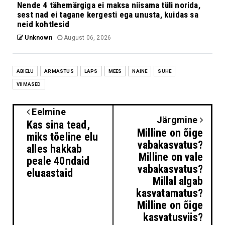
Nende 4 tähemärgiga ei maksa niisama tüli norida,
sest nad ei tagane kergesti ega unusta, kuidas sa
neid kohtlesid
Unknown
August 06, 2026
ABIELU
ARMASTUS
LAPS
MEES
NAINE
SUHE
VIIMASED
Eelmine
Järgmine
Kas sina tead,
Milline on õige
miks tõeline elu
vabakasvatus?
alles hakkab
Milline on vale
peale 40ndaid
vabakasvatus?
eluaastaid
Millal algab
kasvatamatus?
Milline on õige
kasvatusviis?