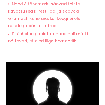
Need 3 tähemärki näevad teiste
kavatsused kiiresti läbi ja saavad
enamasti kohe aru, kui keegi ei ole
nendega päriselt siiras
Psühholoog hoiatab: need neli märki
näitavad, et oled liiga heatahtlik