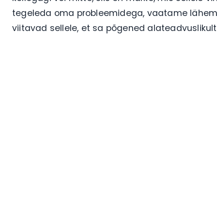
tegeleda oma probleemidega, vaatame lähema
viitavad sellele, et sa põgened alateadvuslikul