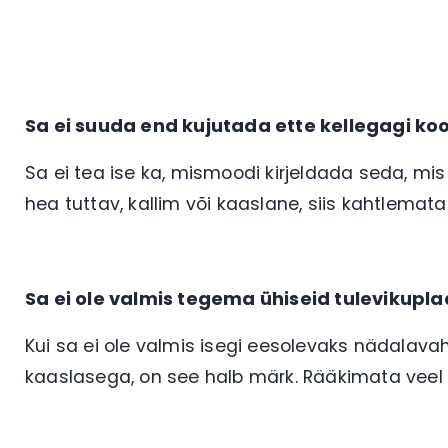
Sa ei suuda end kujutada ette kellegagi ko
Sa ei tea ise ka, mismoodi kirjeldada seda, mis
hea tuttav, kallim või kaaslane, siis kahtlema
Sa ei ole valmis tegema ühiseid tulevikupl
Kui sa ei ole valmis isegi eesolevaks nädala
kaaslasega, on see halb märk. Rääkimata veel 