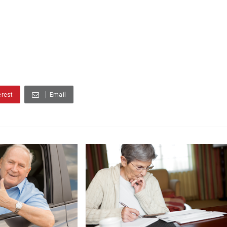
erest
Email