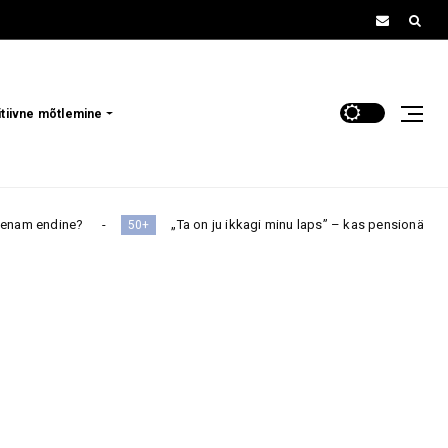
itiivne mõtlemine
„Ta on ju ikkagi minu laps” – kas pensionär peaks oma täiskasvanud lap
+