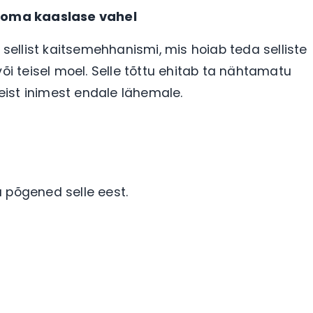
 oma kaaslase vahel
 sellist kaitsemehhanismi, mis hoiab teda selliste
või teisel moel. Selle tõttu ehitab ta nähtamatu
eist inimest endale lähemale.
 põgened selle eest.