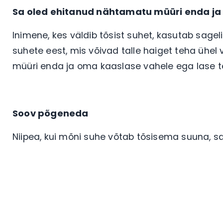
Sa oled ehitanud nähtamatu müüri enda ja
Inimene, kes väldib tõsist suhet, kasutab sageli
suhete eest, mis võivad talle haiget teha ühel 
müüri enda ja oma kaaslase vahele ega lase t
Soov põgeneda
Niipea, kui mõni suhe võtab tõsisema suuna, sa