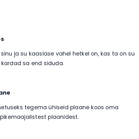
os
 sinu ja su kaaslase vahel hetkel on, kas ta on su
ta kardad sa end siduda.
aane
vahetuseks tegema ühiseid plaane koos oma
pikemaajalistest plaanidest.