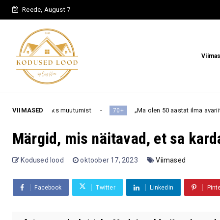
Reede, August 7
Viima
tumist
VIIMASED
„Ma olen 50 aastat ilma avariita sõitnud” – kas 70+ i
70+
Märgid, mis näitavad, et sa kard
Kodused lood
oktoober 17, 2023
Viimased
Facebook
Twitter
Linkedin
Pint