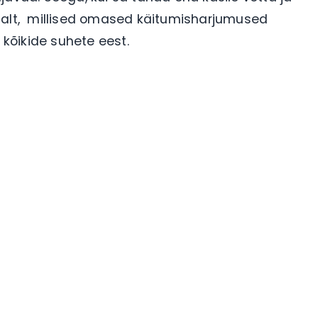
lt, millised omased käitumisharjumused
t kõikide suhete eest.