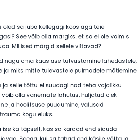
i oled sa juba kellegagi koos aga teie
asi? See võib olla märgiks, et sa ei ole valmis
uda. Millised märgid sellele viitavad?
d nagu oma kaaslase tutvustamine lähedastele,
 ja miks mitte tulevastele pulmadele mõtlemine
 ja selle tõttu ei suudagi nad teha vajalikku
 võib olla vanemate lahutus, hüljatud olek
e ja hoolitsuse puudumine, valusad
e trauma kogu eluks.
ea ise ka täpselt, kas sa kardad end siduda
ihjavad. Seega, kui sa tahad end käsile võtta ja