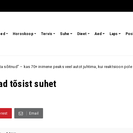
sed
Horoskoop
Tervis
Suhe
Dieet
Aed
Laps
Pos
nimene peaks veel autot juhtima, kui reaktsioon pole enam endine?
50
ad tõsist suhet
erest
Email