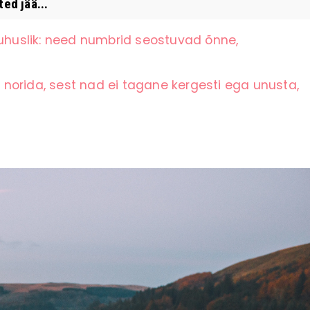
ed jää...
juhuslik: need numbrid seostuvad õnne,
norida, sest nad ei tagane kergesti ega unusta,