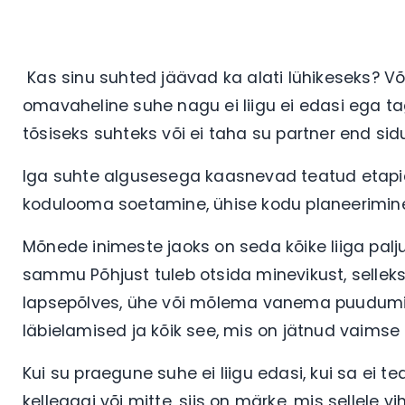
Kas sinu suhted jäävad ka alati lühikeseks? Võ
omavaheline suhe nagu ei liigu ei edasi ega tag
tõsiseks suhteks või ei taha su partner end sid
Iga suhte algusesega kaasnevad teatud etapi
kodulooma soetamine, ühise kodu planeerimine
Mõnede inimeste jaoks on seda kõike liiga palju
sammu Põhjust tuleb otsida minevikust, selleks
lapsepõlves, ühe või mõlema vanema puudumin
läbielamised ja kõik see, mis on jätnud vaims
Kui su praegune suhe ei liigu edasi, kui sa ei t
kellegagi või mitte, siis on märke, mis sellele v