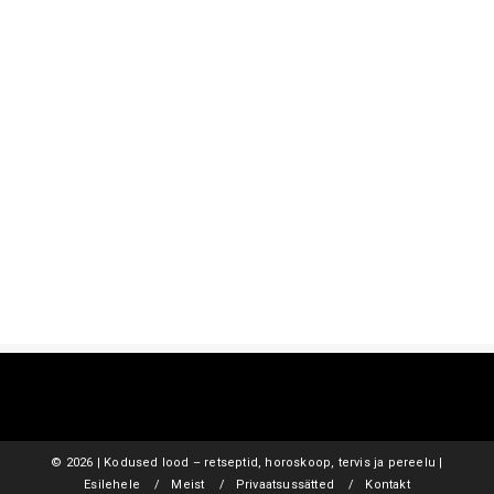
©
2026 | Kodused lood – retseptid, horoskoop, tervis ja pereelu |
Esilehele
Meist
Privaatsussätted
Kontakt