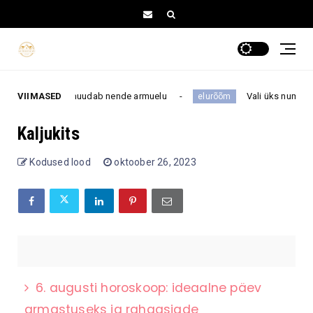
inimesega, kes muudab nende armuelu
VIIMASED
Vali üks number 1–1
elurõõm
Kaljukits
Kodused lood
oktoober 26, 2023
6. augusti horoskoop: ideaalne päev
armastuseks ja rahaasjade