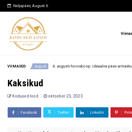
Neljapäev, August 6
Viima
le
VIIMASED
6. augusti horoskoop: ideaalne päev armastuseks ja
6. august
Kaksikud
Kodused lood
oktoober 23, 2023
Facebook
Twitter
Linkedin
Pint