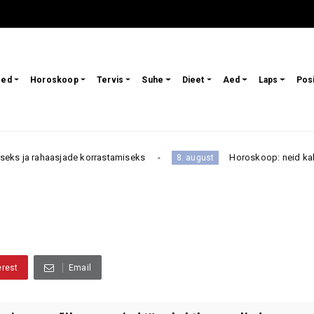
sed
Horoskoop
Tervis
Suhe
Dieet
Aed
Laps
Pos
 rahaasjade korrastamiseks
Horoskoop: neid kahte tähem
8. august
erest
Email