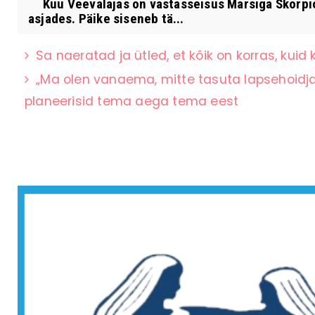
Kuu Veevalajas on vastasseisus Marsiga Skorpion
asjades. Päike siseneb tä...
Sa naeratad ja ütled, et kõik on korras, kuid k
„Ma olen vanaema, mitte tasuta lapsehoidja”
planeerisid tema aega tema eest