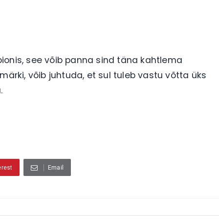
ionis, see võib panna sind täna kahtlema
ärki, võib juhtuda, et sul tuleb vastu võtta üks
a.
erest
Email