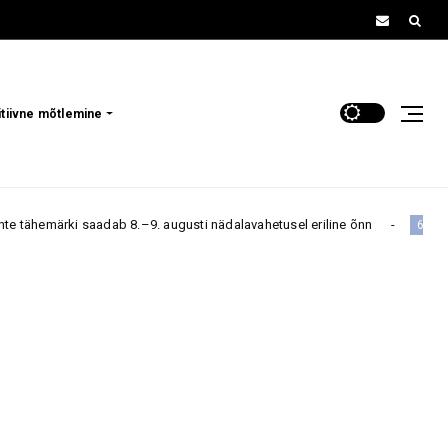
itiivne mõtlemine
ärki saadab 8.–9. augusti nädalavahetusel eriline õnn
6. august