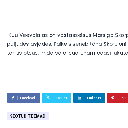
Kuu Veevalajas on vastasseisus Marsiga Skorp
paljudes asjades. Päike siseneb täna Skorpioni m
tähtis otsus, mida sa ei saa enam edasi lükat
Facebook
Twitter
Linkedin
Pint
SEOTUD TEEMAD