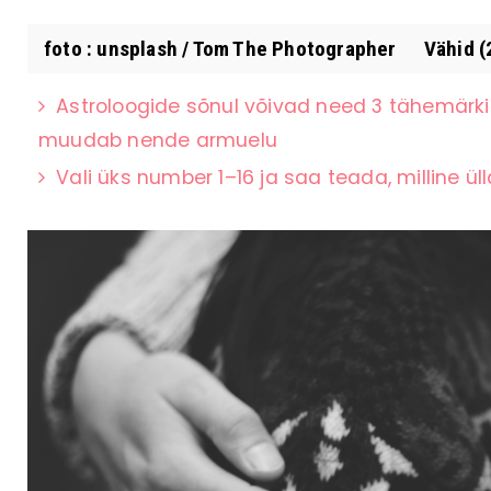
foto : unsplash / Tom The Photographer Vähid (22
Astroloogide sõnul võivad need 3 tähemärki
muudab nende armuelu
Vali üks number 1–16 ja saa teada, milline ül