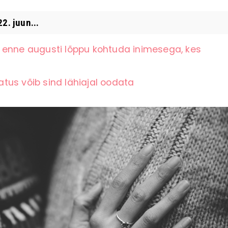
. juun...
 enne augusti lõppu kohtuda inimesega, kes
latus võib sind lähiajal oodata