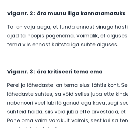
Viga nr. 2 : ära muutu liiga kannatamatuks
Tal on vaja aega, et tunda ennast sinuga hästi.
ajad ta hoopis põgenema. Võimalik, et alguse
tema viis ennast kaitsta iga suhte alguses.
Viga nr. 3 : ära kritiseeri tema ema
Perel ja lähedastel on tema elus tähtis koht. Sel
lähedaste suhtes, sa võid selles juba ette kind
nabanööri veel läbi lõiganud ega kavatsegi s
suhteid hoida, siis võid juba ette arvestada,
Pane oma vaim varakult valmis, sest kui sa te