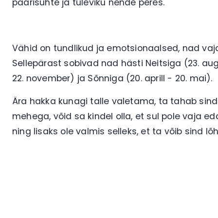
paarisuhte ja tuleviku nende peres.
Vähid on tundlikud ja emotsionaalsed, nad vajav
Sellepärast sobivad nad hästi Neitsiga (23. aug
22. november) ja Sõnniga (20. aprill - 20. mai).
Ära hakka kunagi talle valetama, ta tahab sind
mehega, võid sa kindel olla, et sul pole vaja e
ning lisaks ole valmis selleks, et ta võib sind lõh