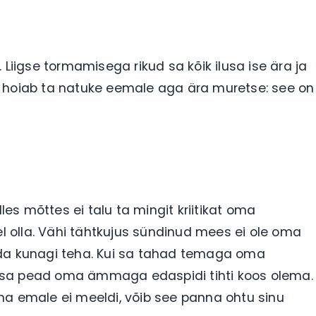
 Liigse tormamisega rikud sa kõik ilusa ise ära ja
s hoiab ta natuke eemale aga ära muretse: see on
les mõttes ei talu ta mingit kriitikat oma
el olla. Vähi tähtkujus sündinud mees ei ole oma
eda kunagi teha. Kui sa tahad temaga oma
 et sa pead oma ämmaga edaspidi tihti koos olema.
ma emale ei meeldi, võib see panna ohtu sinu