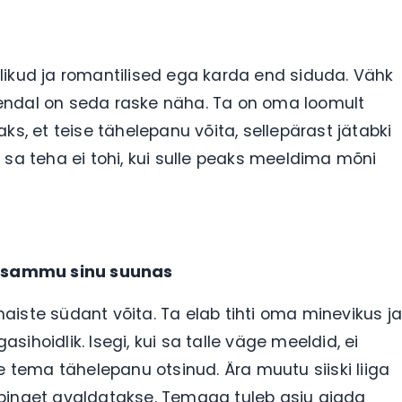
ndlikud ja romantilised ega karda end siduda. Vähk
al endal on seda raske näha. Ta on oma loomult
ks, et teise tähelepanu võita, sellepärast jätabki
gu sa teha ei tohi, kui sulle peaks meeldima mõni
se sammu sinu suunas
 naiste südant võita. Ta elab tihti oma minevikus j
ihoidlik. Isegi, kui sa talle väge meeldid, ei
e tema tähelepanu otsinud. Ära muutu siiski liiga
le pinget avaldatakse. Temaga tuleb asju ajada