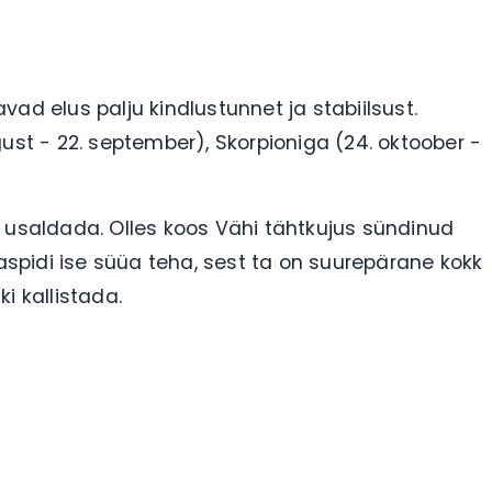
ad elus palju kindlustunnet ja stabiilsust.
ust - 22. september), Skorpioniga (24. oktoober -
 usaldada. Olles koos Vähi tähtkujus sündinud
daspidi ise süüa teha, sest ta on suurepärane kokk
ki kallistada.