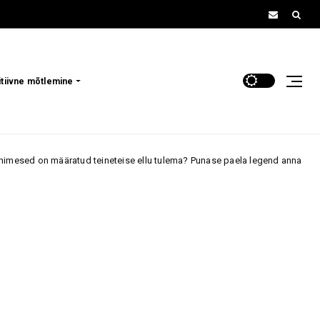
itiivne mõtlemine
eineteise ellu tulema? Punase paela legend annab sellele ilusa vastuse