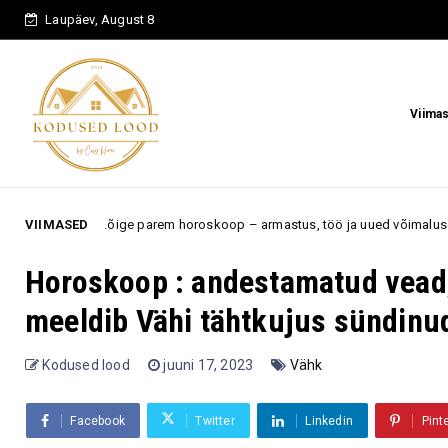
Laupäev, August 8
Viima
ige parem horoskoop – armastus, töö ja uued võimalused hakkavad lõpuks 
VIIMASED
Horoskoop : andestamatud vead, m
meeldib Vähi tähtkujus sündin
Kodused lood
juuni 17, 2023
Vähk
Facebook
Twitter
Linkedin
Pint