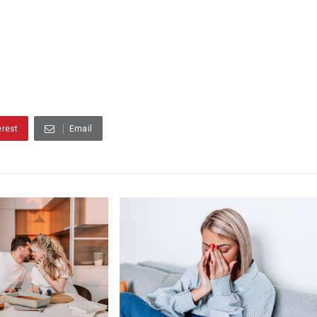
erest
Email