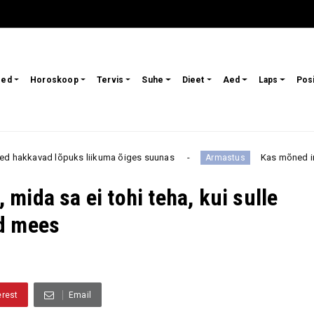
sed
Horoskoop
Tervis
Suhe
Dieet
Aed
Laps
Pos
liikuma õiges suunas
Kas mõned inimesed on määratud t
Armastus
ida sa ei tohi teha, kui sulle
ud mees
erest
Email