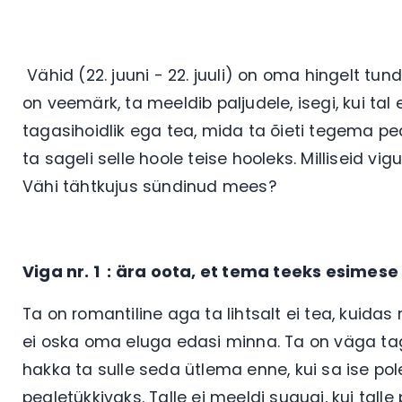
Vähid (22. juuni - 22. juuli) on oma hingelt tu
on veemärk, ta meeldib paljudele, isegi, kui t
tagasihoidlik ega tea, mida ta õieti tegema pea
ta sageli selle hoole teise hooleks. Milliseid vi
Vähi tähtkujus sündinud mees?
Viga nr. 1 : ära oota, et tema teeks esime
Ta on romantiline aga ta lihtsalt ei tea, kuidas
ei oska oma eluga edasi minna. Ta on väga tagas
hakka ta sulle seda ütlema enne, kui sa ise pol
pealetükkivaks. Talle ei meeldi sugugi, kui tal