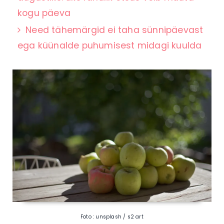
kogu päeva
Need tähemärgid ei taha sünnipäevast
ega küünalde puhumisest midagi kuulda
Foto : unsplash / s2 art