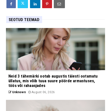
SEOTUD TEEMAD
Neid 3 tähemärki ootab augustis täiesti ootamatu
üllatus, mis võib tuua suure pöörde armastuses,
töös või rahaasjades
Unknown
August 06, 2026