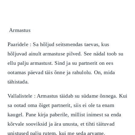
Armastus
Paaridele : Sa hõljud seitsmendas taevas, kus
hõljuvad ainult armastuse pilved. See nädal toob su
ellu palju armastust. Sind ja su partnerit on ees
ootamas päevad täis õnne ja rahulolu. On, mida
tähistada.
Vallalistele : Armastus täidab su südame õnnega. Kui
sa ootad oma õiget partnerit, siis ei ole ta enam
kaugel. Pane kirja paberile, millist inimest sa enda
kõrvale sooviksid ja ära unusta, et tihti täituvad
unistused palju rutem, kui me seda arvame.