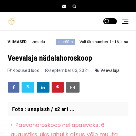
b nende armuelu
VIIMASED
Vali üks number 1–16 ja saa teada, millin
elurõõm
Veevalaja nädalahoroskoop
Kodused lood
september 03, 2021
Veevalaja
Foto : unsplash / s2 art ...
Päevahoroskoop neljapäevaks, 6.
augustiks: üks rahulik otsus võib muuta