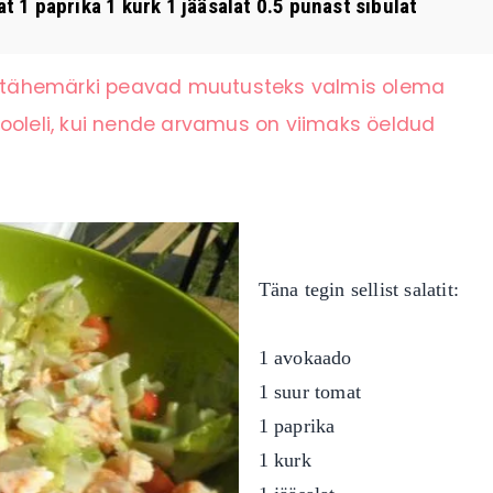
t 1 paprika 1 kurk 1 jääsalat 0.5 punast sibulat
li tähemärki peavad muutusteks valmis olema
ooleli, kui nende arvamus on viimaks öeldud
Täna tegin sellist salatit:
1 avokaado
1 suur tomat
1 paprika
1 kurk