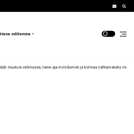
itiivne mõtlemine
älimuses, teine aja möödumist ja kolmas nähtamatuks muutumist
70