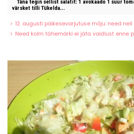
Täna tegin sellist salatit: 1 avokaado 1 suur toma
värsket tilli Tükelda...
12. augusti päikesevarjutuse mõju: need ne
Need kolm tähemärki ei jäta vaidlust enne p