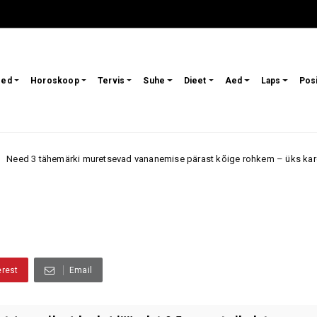
sed
Horoskoop
Tervis
Suhe
Dieet
Aed
Laps
Pos
märki muretsevad vananemise pärast kõige rohkem – üks kardab muutusi v
erest
Email