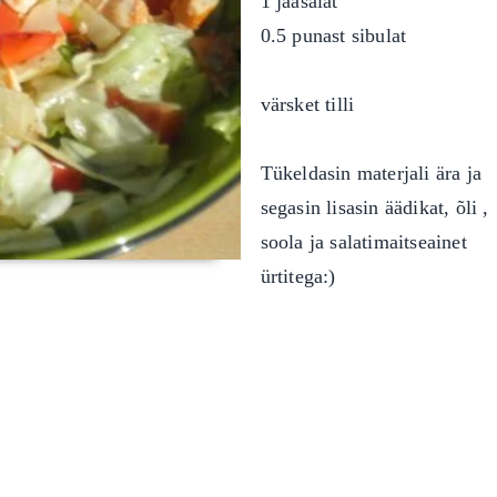
1 jääsalat
0.5 punast sibulat
värsket tilli
Tükeldasin materjali ära ja
segasin lisasin äädikat, õli ,
soola ja salatimaitseainet
ürtitega:)