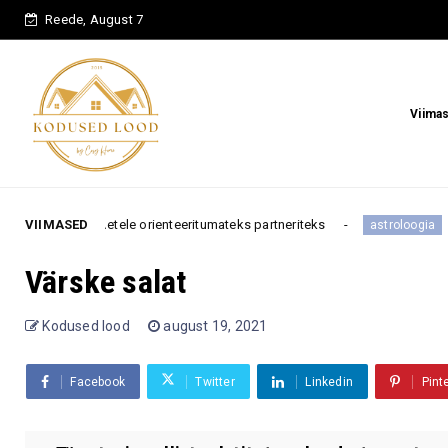
Reede, August 7
Viima
isuhetele orienteeritumateks partneriteks
VIIMASED
Need 3 tähe
astroloogia
Värske salat
Kodused lood
august 19, 2021
Facebook
Twitter
Linkedin
Pint