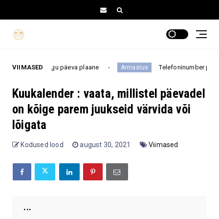
 muuta kogu päeva plaane
VIIMASED
Telefoninumber pole feng shu
Armastus
Kuukalender : vaata, millistel päevadel
on kõige parem juukseid värvida või
lõigata
Kodused lood
august 30, 2021
Viimased
...