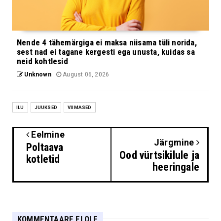
Nende 4 tähemärgiga ei maksa niisama tüli norida,
sest nad ei tagane kergesti ega unusta, kuidas sa
neid kohtlesid
Unknown
August 06, 2026
ILU
JUUKSED
VIIMASED
Eelmine
Järgmine
Poltaava
Ood vürtsikilule ja
kotletid
heeringale
KOMMENTAARE EI OLE