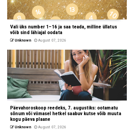
Vali üks number 1–16 ja saa teada, milline üllatus
võib sind lähiajal oodata
Unknown
August 07, 2026
Päevahoroskoop reedeks, 7. augustiks: ootamatu
sõnum või viimasel hetkel saabuv kutse võib muuta
kogu päeva plaane
Unknown
August 07, 2026