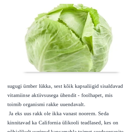
sugugi ümber lükka, sest kõik kapsaliigid sisaldavad
vitamiinse aktiivsusega ühendit - foolhapet, mis
toimib organismi rakke uuendavalt.
Ja eks uus rakk ole ikka vanast noorem. Seda
kinnitavad ka California ülikooli teadlased, kes on
põhjalikult uurinud kapsamahla toimet seedeorganite