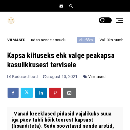
sega, kes muudab nende armuelu
VIIMASED
Vali üks number 1–16 ja 
elurõõm
Kapsa kiituseks ehk valge peakapsa
kasulikkusest tervisele
Kodused lood
august 13, 2021
Viimased
Vanad kreeklased pidasid vajalikuks süüa
iga päev tubli kõik toorest kapsast
(lisanditeta). Seda soovitasid nende arstid,