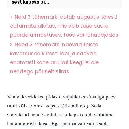
sest kapsas pi...
Neid 3 tähemärki ootab augustis täiesti
ootamatu üllatus, mis võib tuua suure
pöörde armastuses, töös või rahaasjades
Need 3 tähemärki näevad teiste
kavatsused kiiresti läbi ja saavad
enamasti kohe aru, kui keegi ei ole
nendega päriselt siiras
Vanad kreeklased pidasid vajalikuks süüa iga päev
tubli kõik toorest kapsast (lisanditeta). Seda
soovitasid nende arstid, sest kapsas pidi säilitama
kaua nooruslikkuse. Ega tänapäeva teadus seda